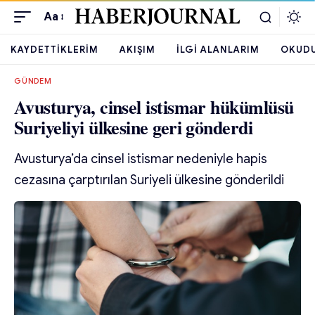
Aa
KAYDETTIKLERIM
AKIŞIM
İLGI ALANLARIM
OKUD
GÜNDEM
Avusturya, cinsel istismar hükümlüsü
Suriyeliyi ülkesine geri gönderdi
Avusturya’da cinsel istismar nedeniyle hapis
cezasına çarptırılan Suriyeli ülkesine gönderildi