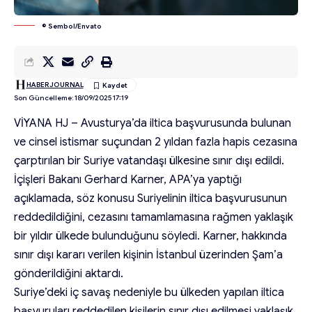
© Sembol/Envato
HABERJOURNAL
Son Güncelleme: 18/09/2025 17:19
VİYANA HJ – Avusturya’da iltica başvurusunda bulunan
ve cinsel istismar suçundan 2 yıldan fazla hapis cezasına
çarptırılan bir Suriye vatandaşı ülkesine sınır dışı edildi.
İçişleri Bakanı Gerhard Karner, APA’ya yaptığı
açıklamada, söz konusu Suriyelinin iltica başvurusunun
reddedildiğini, cezasını tamamlamasına rağmen yaklaşık
bir yıldır ülkede bulunduğunu söyledi. Karner, hakkında
sınır dışı kararı verilen kişinin İstanbul üzerinden Şam’a
gönderildiğini aktardı.
Suriye’deki iç savaş nedeniyle bu ülkeden yapılan iltica
başvuruları reddedilen kişilerin sınır dışı edilmesi yaklaşık