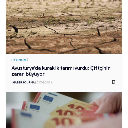
EKONOMI
Avusturya’da kuraklık tarımı vurdu: Çiftçinin
zararı büyüyor
-
HABERJOURNAL
03/08/2026