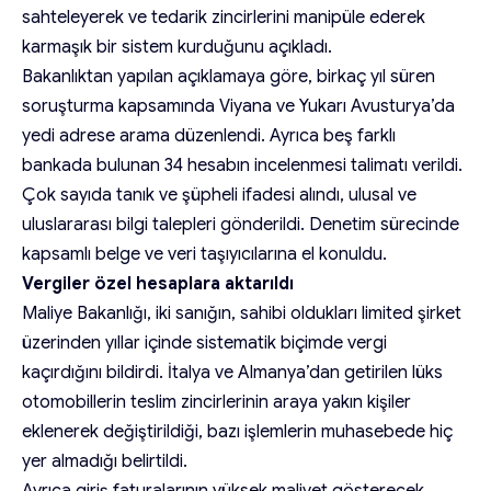
sahteleyerek ve tedarik zincirlerini manipüle ederek
karmaşık bir sistem kurduğunu açıkladı.
Bakanlıktan yapılan açıklamaya göre, birkaç yıl süren
soruşturma kapsamında Viyana ve Yukarı Avusturya’da
yedi adrese arama düzenlendi. Ayrıca beş farklı
bankada bulunan 34 hesabın incelenmesi talimatı verildi.
Çok sayıda tanık ve şüpheli ifadesi alındı, ulusal ve
uluslararası bilgi talepleri gönderildi. Denetim sürecinde
kapsamlı belge ve veri taşıyıcılarına el konuldu.
Vergiler özel hesaplara aktarıldı
Maliye Bakanlığı, iki sanığın, sahibi oldukları limited şirket
üzerinden yıllar içinde sistematik biçimde vergi
kaçırdığını bildirdi. İtalya ve Almanya’dan getirilen lüks
otomobillerin teslim zincirlerinin araya yakın kişiler
eklenerek değiştirildiği, bazı işlemlerin muhasebede hiç
yer almadığı belirtildi.
Ayrıca giriş faturalarının yüksek maliyet gösterecek