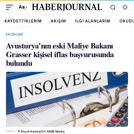
Aa
KAYDETTIKLERIM
AKIŞIM
İLGI ALANLARIM
OKUD
EKONOMI
Avusturya’nın eski Maliye Bakanı
Grasser kişisel iflas başvurusunda
bulundu
© Stock Adobe/OC RABE Media