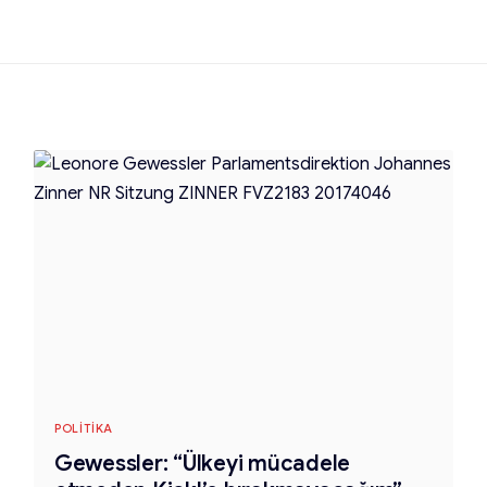
POLITIKA
Gewessler: “Ülkeyi mücadele