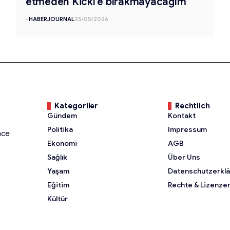
etmeden Kickl’e bırakmayacağım”
-
HABERJOURNAL
25/05/2026
Kategoriler
Rechtlich
Gündem
Kontakt
Politika
Impressum
nce
Ekonomi
AGB
Sağlık
Über Uns
Yaşam
Datenschutzerkl
Eğitim
Rechte & Lizenze
Kültür