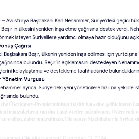
 – Avusturya Başbakanı Karl Nehammer, Suriye’deki geçici hü
şir’in ülkesini yeniden inşa etme çağrısına destek verdi. Ne
önmek isteyen Suriyelilere yardımcı olmaya hazır olduğunu açık
Dönüş Çağrısı
i Başbakanı Beşir, ülkenin yeniden inşa edilmesi için yurtdışına
ağrısında bulundu. Beşir’in açıklamasını destekleyen Nehammer,
lerini kolaylaştırma ve destekleme taahhüdünde bulunduklarını b
Bir Yönetim Vurgusu
ammer ayrıca, Suriye’deki yeni yöneticilere hızlı bir şekilde ist
ağrısında bulundu.
sche Übergangs-Premierminister Bashir hat seine geflüchteten La
ien heimzukehren, um das Land wieder aufzubauen. Österreich wir
en wollen, dabei unterstützen. Die neuen Machthaber in Syrien si
Nehammer (@karlnehammer)
December 11, 2024