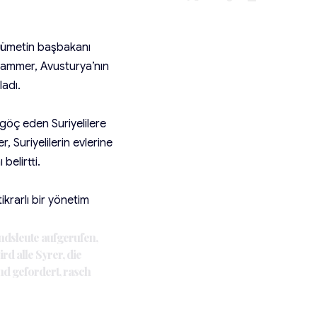
kümetin başbakanı
hammer, Avusturya’nın
ladı.
 göç eden Suriyelilere
 Suriyelilerin evlerine
elirtti.
ikrarlı bir yönetim
ndsleute aufgerufen,
d alle Syrer, die
nd gefordert, rasch