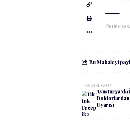
ETİKETLER:
Bu Makaleyi payl
ÖNCEKI HABER
Avusturya’da 
Doktorlardan
Uyarısı