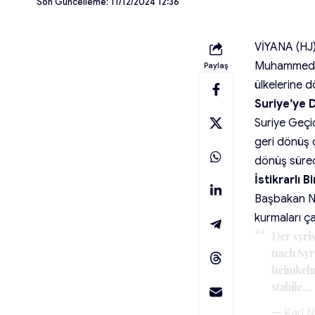
Son Güncelleme: 11/12/2024 12:36
VİYANA (HJ)
Muhammed Be
Paylaş
ülkelerine d
Suriye’ye 
Suriye Geçic
geri dönüş ç
dönüş süreç
İstikrarlı 
Başbakan Neh
kurmaları ç
Der syri
nach Syr
heimkehr
stabile…
— Karl 