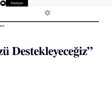
Premium
aza
 Destekleyeceğiz”