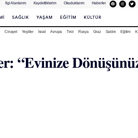
İlgi Alanlarım
Kaydettiklerim
Okuduklarım
Haberler
MI
SAĞLIK
YAŞAM
EĞITIM
KÜLTÜR
e
Cinayet
Yeşiller
İsrail
Avrupa
Tirol
Rusya
Graz
Saldırı
Eğitim
K
: “Evinize Dönüşünüzü