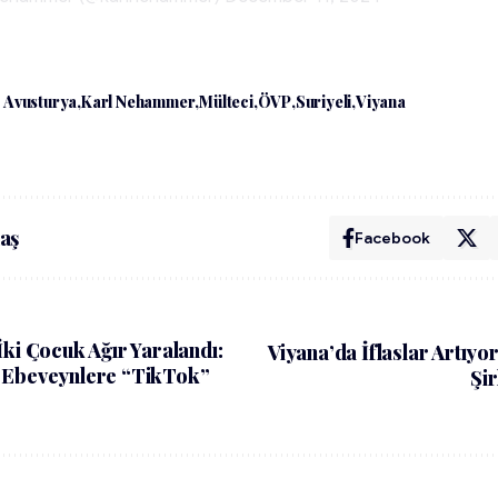
Avusturya
Karl Nehammer
Mülteci
ÖVP
Suriyeli
Viyana
aş
Facebook
İki Çocuk Ağır Yaralandı:
Viyana’da İflaslar Artıyo
 Ebeveynlere “TikTok”
Şi