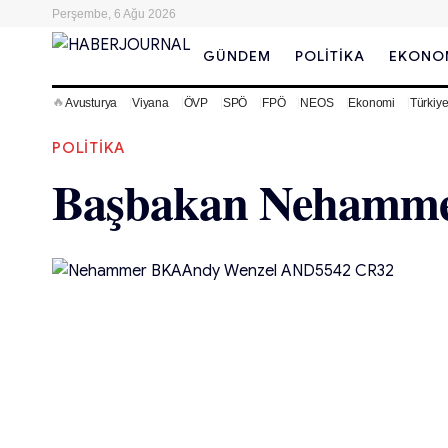
Perşembe, 6 Ağu 2026
GÜNDEM
POLITIKA
EKONO
🔥
Avusturya
Viyana
ÖVP
SPÖ
FPÖ
NEOS
Ekonomi
Türkiy
POLITIKA
Başbakan Nehammer