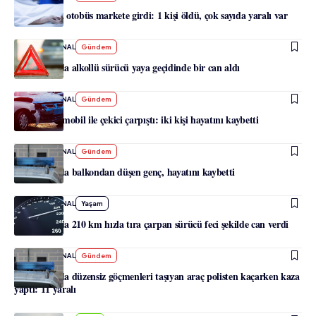
Salzburg’da otobüs markete girdi: 1 kişi öldü, çok sayıda yaralı var
-
HABERJOURNAL
Gündem
Avusturya’da alkollü sürücü yaya geçidinde bir can aldı
-
HABERJOURNAL
Gündem
Tirol’de otomobil ile çekici çarpıştı: iki kişi hayatını kaybetti
-
HABERJOURNAL
Gündem
Avusturya’da balkondan düşen genç, hayatını kaybetti
-
HABERJOURNAL
Yaşam
Avusturya’da 210 km hızla tıra çarpan sürücü feci şekilde can verdi
-
HABERJOURNAL
Gündem
Avusturya’da düzensiz göçmenleri taşıyan araç polisten kaçarken kaza
yaptı: 11 yaralı