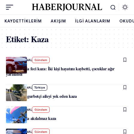
KAYDETTIKLERIM
AKIŞIM
İLGI ALANLARIM
OKUD
Etiket:
Kaza
-
HABERJOURNAL
Gündem
Avusturya’da feci kaza: İki kişi hayatını kaybetti, çocuklar ağır
yaralandı
-
HABERJOURNAL
Türkiye
Nevşehir’de gurbetçi aileyi yok eden kaza
-
HABERJOURNAL
Gündem
Avusturya’da akılalmaz kaza
-
HABERJOURNAL
Gündem