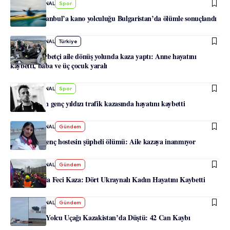
-
HABERJOURNAL
Spor
Linz’den İstanbul’a kano yolculuğu Bulgaristan’da ölümle sonuçlandı
-
HABERJOURNAL
Türkiye
Viyanalı gurbetçi aile dönüş yolunda kaza yaptı: Anne hayatını
kaybetti, baba ve üç çocuk yaralı
-
HABERJOURNAL
Spor
Liverpool’un genç yıldızı trafik kazasında hayatını kaybetti
-
HABERJOURNAL
Gündem
Viyana’da genç hostesin şüpheli ölümü: Aile kazaya inanmıyor
-
HABERJOURNAL
Gündem
Avusturya’da Feci Kaza: Dört Ukraynalı Kadın Hayatını Kaybetti
-
HABERJOURNAL
Gündem
Azerbaycan Yolcu Uçağı Kazakistan’da Düştü: 42 Can Kaybı