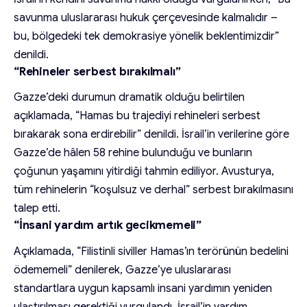
savunma uluslararası hukuk çerçevesinde kalmalıdır –
bu, bölgedeki tek demokrasiye yönelik beklentimizdir”
denildi.
“Rehineler serbest bırakılmalı”
Gazze’deki durumun dramatik olduğu belirtilen
açıklamada, “Hamas bu trajediyi rehineleri serbest
bırakarak sona erdirebilir” denildi. İsrail’in verilerine göre
Gazze’de hâlen 58 rehine bulunduğu ve bunların
çoğunun yaşamını yitirdiği tahmin ediliyor. Avusturya,
tüm rehinelerin “koşulsuz ve derhal” serbest bırakılmasını
talep etti.
“İnsani yardım artık gecikmemeli”
Açıklamada, “Filistinli siviller Hamas’ın terörünün bedelini
ödememeli” denilerek, Gazze’ye uluslararası
standartlara uygun kapsamlı insani yardımın yeniden
ulaştırılması gerektiği vurgulandı. İsrail’in yardım