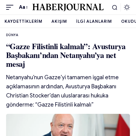
Aa
KAYDETTIKLERIM
AKIŞIM
İLGI ALANLARIM
OKUD
DÜNYA
“Gazze Filistinli kalmalı”: Avusturya
Başbakanı’ndan Netanyahu’ya net
mesaj
Netanyahu’nun Gazze’yi tamamen işgal etme
açıklamasının ardından, Avusturya Başbakanı
Christian Stocker’dan uluslararası hukuka
gönderme: “Gazze Filistinli kalmalı”