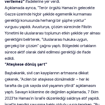
verilemez”
ifadelerine yer verdi.
Açıklamada ayrıca, “Terör örgütü Hamas’ın gelecekte
Gazze üzerinde hiçbir şekilde egemenlik kurmaması
gerektiği konusunda herhangi bir şüphe yoktur”
vurgusu yapıldı. Avusturya, çözüm sürecinde Filistin
Yönetimi ile uluslararası toplumun etkin şekilde yer alması
gerektiğini belirterek, “Uluslararası hukuka uygun,
gerçekçi bir çözüm” çağrısı yaptı. Bölgedeki ortakların
sürece aktif olarak dahil edilmesi gerektiği de ifade
edildi.
“Ateşkese dönüş şart”
Başbakanlık, sivil can kayıplarının artmasına dikkat
çekerek, “Acilen bir ateşkese dönülmelidir – her iki
tarafta da çok sayıda sivil yaşamını yitirdi” açıklamasını
yaptı. Savaşın kökenine de değinilen açıklamada, 7 Ekim
2023’te Hamas’ın İsrail’e düzenlediği saldırıya atıf yapıldı.
İsrail’in kendini savunma hakkı olduğu vurgulanırken, “Bu