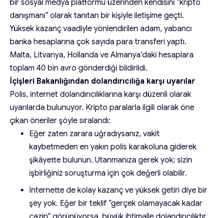
bir sosyal medya platformu üzerinden kendisini “kripto
danışmanı” olarak tanıtan bir kişiyle iletişime geçti.
Yüksek kazanç vaadiyle yönlendirilen adam, yabancı
banka hesaplarına çok sayıda para transferi yaptı.
Malta, Litvanya, Hollanda ve Almanya’daki hesaplara
toplam 40 bin avro gönderdiği bildirildi.
İçişleri Bakanlığından dolandırıcılığa karşı uyarılar
Polis, internet dolandırıcılıklarına karşı düzenli olarak
uyarılarda bulunuyor. Kripto paralarla ilgili olarak öne
çıkan öneriler şöyle sıralandı:
Eğer zaten zarara uğradıysanız, vakit
kaybetmeden en yakın polis karakoluna giderek
şikâyette bulunun. Utanmanıza gerek yok; sizin
işbirliğiniz soruşturma için çok değerli olabilir.
İnternette de kolay kazanç ve yüksek getiri diye bir
şey yok. Eğer bir teklif “gerçek olamayacak kadar
cazip” görünüyorsa, büyük ihtimalle dolandırıcılıktır.