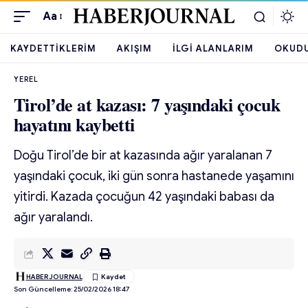
Aa
KAYDETTIKLERIM
AKIŞIM
İLGI ALANLARIM
OKUD
YEREL
Tirol’de at kazası: 7 yaşındaki çocuk
hayatını kaybetti
Doğu Tirol’de bir at kazasında ağır yaralanan 7
yaşındaki çocuk, iki gün sonra hastanede yaşamını
yitirdi. Kazada çocuğun 42 yaşındaki babası da
ağır yaralandı.
HABERJOURNAL
Son Güncelleme: 25/02/2026 18:47