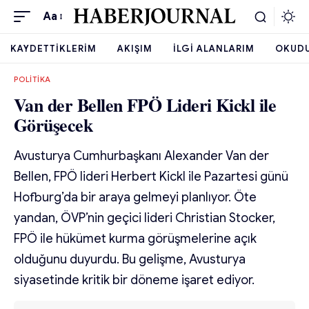
Aa
KAYDETTIKLERIM
AKIŞIM
İLGI ALANLARIM
OKUD
POLITIKA
Van der Bellen FPÖ Lideri Kickl ile
Görüşecek
Avusturya Cumhurbaşkanı Alexander Van der
Bellen, FPÖ lideri Herbert Kickl ile Pazartesi günü
Hofburg’da bir araya gelmeyi planlıyor. Öte
yandan, ÖVP’nin geçici lideri Christian Stocker,
FPÖ ile hükümet kurma görüşmelerine açık
olduğunu duyurdu. Bu gelişme, Avusturya
siyasetinde kritik bir döneme işaret ediyor.