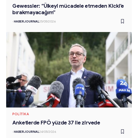
Gewessler: “Ülkeyi mücadele etmeden Kickl’e
bırakmayacağım”
-
HABERJOURNAL
25/05/2026
POLITIKA
Anketlerde FPÖ yüzde 37 ile zirvede
-
HABERJOURNAL
24/05/2026