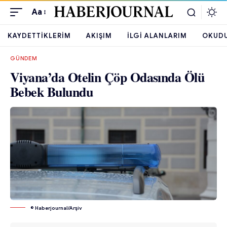
Aa
KAYDETTIKLERIM
AKIŞIM
İLGI ALANLARIM
OKUD
GÜNDEM
Viyana’da Otelin Çöp Odasında Ölü
Bebek Bulundu
© Haberjournal/Arşiv