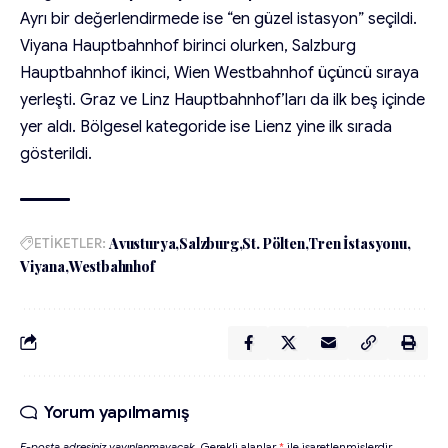
Ayrı bir değerlendirmede ise “en güzel istasyon” seçildi.
Viyana Hauptbahnhof birinci olurken, Salzburg
Hauptbahnhof ikinci, Wien Westbahnhof üçüncü sıraya
yerleşti. Graz ve Linz Hauptbahnhof’ları da ilk beş içinde
yer aldı. Bölgesel kategoride ise Lienz yine ilk sırada
gösterildi.
ETİKETLER:
Avusturya
Salzburg
St. Pölten
Tren İstasyonu
Viyana
Westbahnhof
Yorum yapılmamış
E-posta adresiniz yayınlanmayacak.
Gerekli alanlar
*
ile işaretlenmişlerdir