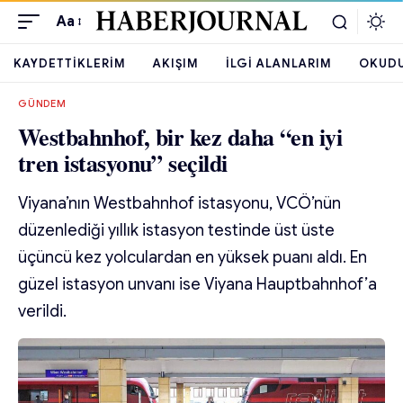
Aa
KAYDETTIKLERIM
AKIŞIM
İLGI ALANLARIM
OKUD
GÜNDEM
Westbahnhof, bir kez daha “en iyi
tren istasyonu” seçildi
Viyana’nın Westbahnhof istasyonu, VCÖ’nün
düzenlediği yıllık istasyon testinde üst üste
üçüncü kez yolculardan en yüksek puanı aldı. En
güzel istasyon unvanı ise Viyana Hauptbahnhof’a
verildi.