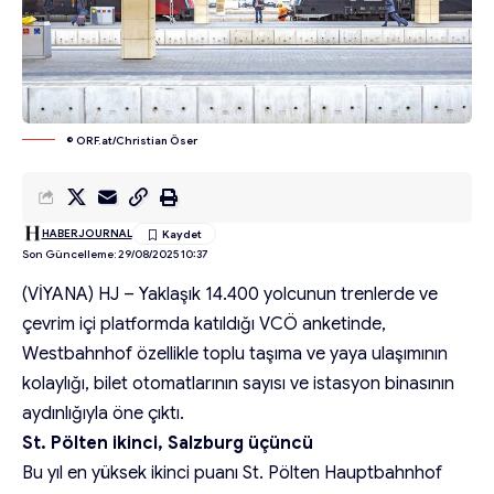
© ORF.at/Christian Öser
HABERJOURNAL
Son Güncelleme: 29/08/2025 10:37
(VİYANA) HJ – Yaklaşık 14.400 yolcunun trenlerde ve
çevrim içi platformda katıldığı VCÖ anketinde,
Westbahnhof özellikle toplu taşıma ve yaya ulaşımının
kolaylığı, bilet otomatlarının sayısı ve istasyon binasının
aydınlığıyla öne çıktı.
St. Pölten ikinci, Salzburg üçüncü
Bu yıl en yüksek ikinci puanı St. Pölten Hauptbahnhof