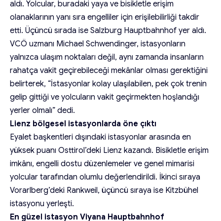
aldı. Yolcular, buradaki yaya ve bisikletle erişim
olanaklarının yanı sıra engelliler için erişilebilirliği takdir
etti. Üçüncü sırada ise Salzburg Hauptbahnhof yer aldı.
VCÖ uzmanı Michael Schwendinger, istasyonların
yalnızca ulaşım noktaları değil, aynı zamanda insanların
rahatça vakit geçirebileceği mekânlar olması gerektiğini
belirterek, “İstasyonlar kolay ulaşılabilen, pek çok trenin
gelip gittiği ve yolcuların vakit geçirmekten hoşlandığı
yerler olmalı” dedi.
Lienz bölgesel istasyonlarda öne çıktı
Eyalet başkentleri dışındaki istasyonlar arasında en
yüksek puanı Osttirol’deki Lienz kazandı. Bisikletle erişim
imkânı, engelli dostu düzenlemeler ve genel mimarisi
yolcular tarafından olumlu değerlendirildi. İkinci sıraya
Vorarlberg’deki Rankweil, üçüncü sıraya ise Kitzbühel
istasyonu yerleşti.
En güzel istasyon Viyana Hauptbahnhof