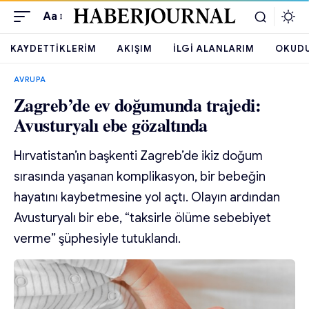
Aa
KAYDETTIKLERIM
AKIŞIM
İLGI ALANLARIM
OKUD
AVRUPA
Zagreb’de ev doğumunda trajedi:
Avusturyalı ebe gözaltında
Hırvatistan’ın başkenti Zagreb’de ikiz doğum
sırasında yaşanan komplikasyon, bir bebeğin
hayatını kaybetmesine yol açtı. Olayın ardından
Avusturyalı bir ebe, “taksirle ölüme sebebiyet
verme” şüphesiyle tutuklandı.