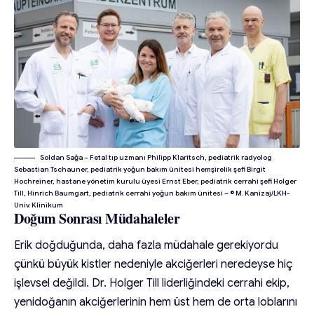
Soldan Sağa – Fetal tıp uzmanı Philipp Klaritsch, pediatrik radyolog
Sebastian Tschauner, pediatrik yoğun bakım ünitesi hemşirelik şefi Birgit
Hochreiner, hastane yönetim kurulu üyesi Ernst Eber, pediatrik cerrahi şefi Holger
Till, Hinrich Baumgart, pediatrik cerrahi yoğun bakım ünitesi – © M. Kanizaj/LKH-
Univ. Klinikum
Doğum Sonrası Müdahaleler
Erik doğduğunda, daha fazla müdahale gerekiyordu
çünkü büyük kistler nedeniyle akciğerleri neredeyse hiç
işlevsel değildi. Dr. Holger Till liderliğindeki cerrahi ekip,
yenidoğanın akciğerlerinin hem üst hem de orta loblarını