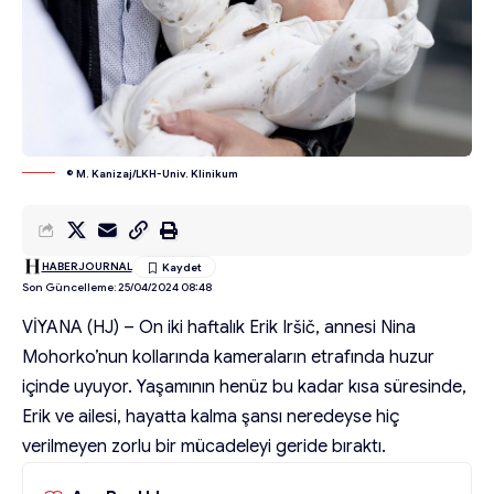
© M. Kanizaj/LKH-Univ. Klinikum
HABERJOURNAL
Son Güncelleme: 25/04/2024 08:48
VİYANA (HJ) – On iki haftalık Erik Iršič, annesi Nina
Mohorko’nun kollarında kameraların etrafında huzur
içinde uyuyor. Yaşamının henüz bu kadar kısa süresinde,
Erik ve ailesi, hayatta kalma şansı neredeyse hiç
verilmeyen zorlu bir mücadeleyi geride bıraktı.