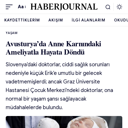
Aa
KAYDETTIKLERIM
AKIŞIM
İLGI ALANLARIM
OKUD
YAŞAM
Avusturya’da Anne Karnındaki
Ameliyatla Hayata Döndü
Slovenya'daki doktorlar, ciddi sağlık sorunları
nedeniyle küçük Erik'e umutlu bir gelecek
vadetmemişlerdi; ancak Graz Üniversite
Hastanesi Çocuk Merkezi'ndeki doktorlar, ona
normal bir yaşam şansı sağlayacak
müdahalelerde bulundu.