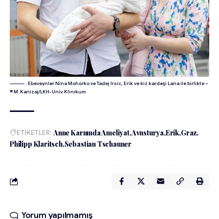
Ebeveynler Nina Mohorko ve Tadej Irsic, Erik ve kiz kardeşi Lana ile birlikte –
© M. Kanizaj/LKH-Univ. Klinikum
ETİKETLER:
Anne Karnında Ameliyat
Avusturya
Erik
Graz
Philipp Klaritsch
Sebastian Tschauner
Yorum yapılmamış