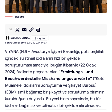
(C) BMI
HABERJOURNAL
Son Güncelleme: 22/01/2024 14:33
VİYANA (HJ) – Avusturya İçişleri Bakanlığı, polis teşkilatı
içindeki suistimal iddialarını hızlı bir şekilde
soruşturulması amacıyla, bugün itibariyle (22 Ocak
2024) faaliyete geçecek olan
“Ermittlungs- und
Beschwerdestelle Misshandlungsvorwürfe”
(“Kötü
Muamele İddialarını Soruşturma ve Şikâyet Bürosu)
(EBM) isimli bağımsız bir şikayet ve soruşturma biriminin
kurulduğunu duyurdu. Bu yeni birim sayesinde, bu tür
iddialar bağımsız ve talimatsız bir şekilde ele alınacak.