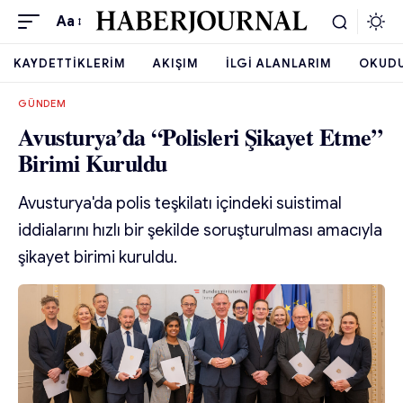
Aa
KAYDETTIKLERIM
AKIŞIM
İLGI ALANLARIM
OKUD
GÜNDEM
Avusturya’da “Polisleri Şikayet Etme”
Birimi Kuruldu
Avusturya'da polis teşkilatı içindeki suistimal
iddialarını hızlı bir şekilde soruşturulması amacıyla
şikayet birimi kuruldu.