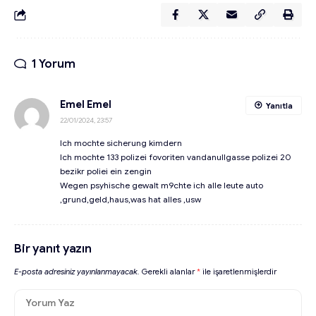
1 Yorum
Emel Emel
Yanıtla
22/01/2024, 23:57
Ich mochte sicherung kimdern
Ich mochte 133 polizei fovoriten vandanullgasse polizei 20
bezikr poliei ein zengin
Wegen psyhische gewalt m9chte ich alle leute auto
,grund,geld,haus,was hat alles ,usw
Bir yanıt yazın
E-posta adresiniz yayınlanmayacak.
Gerekli alanlar
*
ile işaretlenmişlerdir