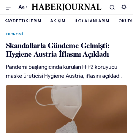
Aa
KAYDETTIKLERIM
AKIŞIM
İLGI ALANLARIM
OKUD
EKONOMI
Skandallarla Gündeme Gelmişti:
Hygiene Austria İflasını Açıkladı
Pandemi başlangıcında kurulan FFP2 koruyucu
maske üreticisi Hygiene Austria, iflasını açıkladı.