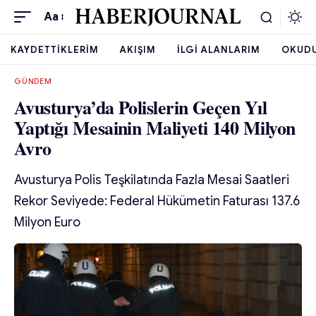
Aa
KAYDETTIKLERIM
AKIŞIM
İLGI ALANLARIM
OKUD
GÜNDEM
Avusturya’da Polislerin Geçen Yıl
Yaptığı Mesainin Maliyeti 140 Milyon
Avro
Avusturya Polis Teşkilatında Fazla Mesai Saatleri
Rekor Seviyede: Federal Hükümetin Faturası 137.6
Milyon Euro