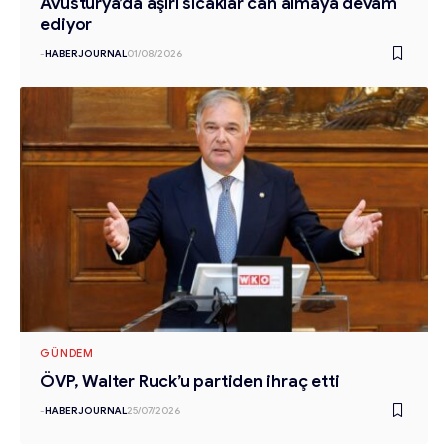
Avusturya’da aşırı sıcaklar can almaya devam
ediyor
-
HABERJOURNAL
01/08/2026
GÜNDEM
ÖVP, Walter Ruck’u partiden ihraç etti
-
HABERJOURNAL
25/07/2026