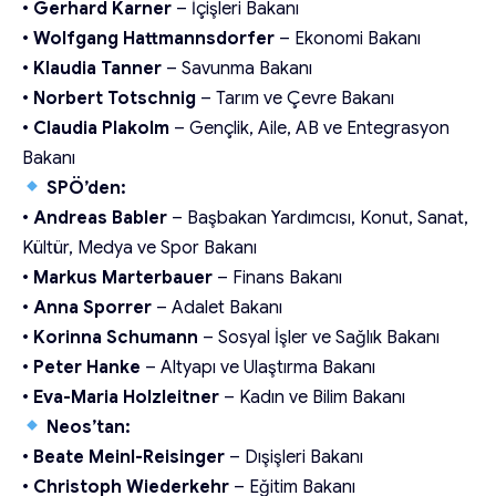
•
Gerhard Karner
– İçişleri Bakanı
•
Wolfgang Hattmannsdorfer
– Ekonomi Bakanı
•
Klaudia Tanner
– Savunma Bakanı
•
Norbert Totschnig
– Tarım ve Çevre Bakanı
•
Claudia Plakolm
– Gençlik, Aile, AB ve Entegrasyon
Bakanı
SPÖ’den:
•
Andreas Babler
– Başbakan Yardımcısı, Konut, Sanat,
Kültür, Medya ve Spor Bakanı
•
Markus Marterbauer
– Finans Bakanı
•
Anna Sporrer
– Adalet Bakanı
•
Korinna Schumann
– Sosyal İşler ve Sağlık Bakanı
•
Peter Hanke
– Altyapı ve Ulaştırma Bakanı
•
Eva-Maria Holzleitner
– Kadın ve Bilim Bakanı
Neos’tan:
•
Beate Meinl-Reisinger
– Dışişleri Bakanı
•
Christoph Wiederkehr
– Eğitim Bakanı