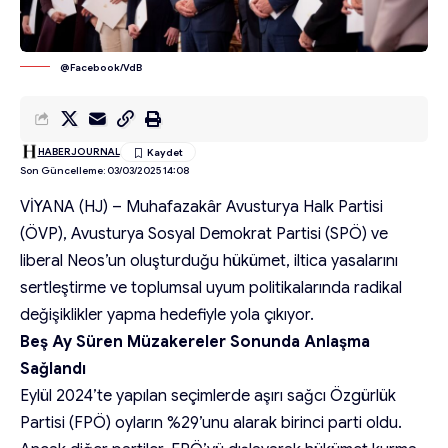
@Facebook/VdB
HABERJOURNAL
Son Güncelleme: 03/03/2025 14:08
VİYANA (HJ) – Muhafazakâr Avusturya Halk Partisi
(ÖVP), Avusturya Sosyal Demokrat Partisi (SPÖ) ve
liberal Neos’un oluşturduğu hükümet, iltica yasalarını
sertleştirme ve toplumsal uyum politikalarında radikal
değişiklikler yapma hedefiyle yola çıkıyor.
Beş Ay Süren Müzakereler Sonunda Anlaşma
Sağlandı
Eylül 2024’te yapılan seçimlerde aşırı sağcı Özgürlük
Partisi (FPÖ) oyların %29’unu alarak birinci parti oldu.