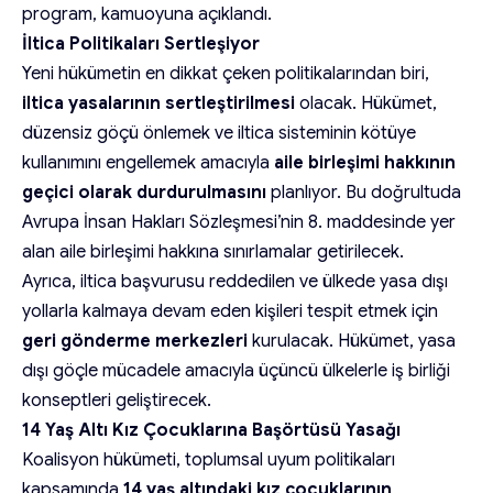
program, kamuoyuna açıklandı.
İltica Politikaları Sertleşiyor
Yeni hükümetin en dikkat çeken politikalarından biri,
iltica yasalarının sertleştirilmesi
olacak. Hükümet,
düzensiz göçü önlemek ve iltica sisteminin kötüye
kullanımını engellemek amacıyla
aile birleşimi hakkının
geçici olarak durdurulmasını
planlıyor. Bu doğrultuda
Avrupa İnsan Hakları Sözleşmesi’nin 8. maddesinde yer
alan aile birleşimi hakkına sınırlamalar getirilecek.
Ayrıca, iltica başvurusu reddedilen ve ülkede yasa dışı
yollarla kalmaya devam eden kişileri tespit etmek için
geri gönderme merkezleri
kurulacak. Hükümet, yasa
dışı göçle mücadele amacıyla üçüncü ülkelerle iş birliği
konseptleri geliştirecek.
14 Yaş Altı Kız Çocuklarına Başörtüsü Yasağı
Koalisyon hükümeti, toplumsal uyum politikaları
kapsamında
14 yaş altındaki kız çocuklarının