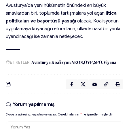
Avusturya’da yeni hükümetin önündeki en büyük
sınavlardan biri, toplumda tartışmalara yol açan
iltica
politikaları ve başörtüsü yasağı
olacak. Koalisyonun
uygulamaya koyacağı reformların, ülkede nasıl bir yankı
uyandıracağı ise zamanla netleşecek.
ETİKETLER:
Avusturya
Koalisyon
NEOS
ÖVP
SPÖ
Viyana
Yorum yapılmamış
E-posta adresiniz yayınlanmayacak.
Gerekli alanlar
*
ile işaretlenmişlerdir