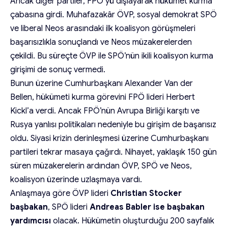
Ancak diğer partiler, FPÖ’yü dışlayarak hükümet kurma
çabasına girdi. Muhafazakâr ÖVP, sosyal demokrat SPÖ
ve liberal Neos arasındaki ilk koalisyon görüşmeleri
başarısızlıkla sonuçlandı ve Neos müzakerelerden
çekildi. Bu süreçte ÖVP ile SPÖ’nün ikili koalisyon kurma
girişimi de sonuç vermedi.
Bunun üzerine Cumhurbaşkanı Alexander Van der
Bellen, hükümeti kurma görevini FPÖ lideri Herbert
Kickl’a verdi. Ancak FPÖ’nün Avrupa Birliği karşıtı ve
Rusya yanlısı politikaları nedeniyle bu girişim de başarısız
oldu. Siyasi krizin derinleşmesi üzerine Cumhurbaşkanı
partileri tekrar masaya çağırdı. Nihayet, yaklaşık 150 gün
süren müzakerelerin ardından ÖVP, SPÖ ve Neos,
koalisyon üzerinde uzlaşmaya vardı.
Anlaşmaya göre ÖVP lideri
Christian Stocker
başbakan
, SPÖ lideri
Andreas Babler ise başbakan
yardımcısı
olacak. Hükümetin oluşturduğu 200 sayfalık