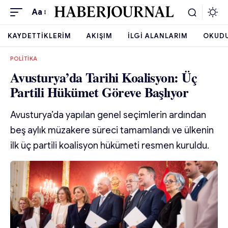
Aa
KAYDETTIKLERIM
AKIŞIM
İLGI ALANLARIM
OKUD
POLITIKA
Avusturya’da Tarihi Koalisyon: Üç
Partili Hükümet Göreve Başlıyor
Avusturya’da yapılan genel seçimlerin ardından
beş aylık müzakere süreci tamamlandı ve ülkenin
ilk üç partili koalisyon hükümeti resmen kuruldu.