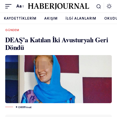
Aa
KAYDETTIKLERIM
AKIŞIM
İLGI ALANLARIM
OKUD
GÜNDEM
DEAŞ’a Katılan İki Avusturyalı Geri
Döndü
© ORF/Privat