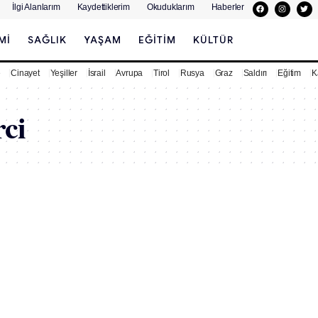
İlgi Alanlarım
Kaydettiklerim
Okuduklarım
Haberler
MI
SAĞLIK
YAŞAM
EĞITIM
KÜLTÜR
e
Cinayet
Yeşiller
İsrail
Avrupa
Tirol
Rusya
Graz
Saldırı
Eğitim
K
ci