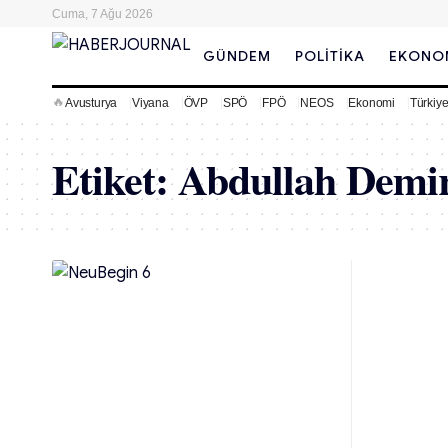
Cuma, 7 Ağu 2026
GÜNDEM
POLITIKA
EKONO
🔥
Avusturya
Viyana
ÖVP
SPÖ
FPÖ
NEOS
Ekonomi
Türkiy
Etiket:
Abdullah Demir