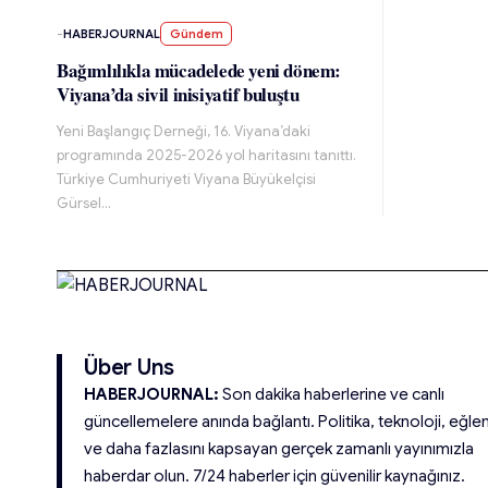
-
HABERJOURNAL
Gündem
Bağımlılıkla mücadelede yeni dönem:
Viyana’da sivil inisiyatif buluştu
Yeni Başlangıç Derneği, 16. Viyana’daki
programında 2025-2026 yol haritasını tanıttı.
Türkiye Cumhuriyeti Viyana Büyükelçisi
Gürsel…
Über Uns
HABERJOURNAL:
Son dakika haberlerine ve canlı
güncellemelere anında bağlantı. Politika, teknoloji, eğle
ve daha fazlasını kapsayan gerçek zamanlı yayınımızla
haberdar olun. 7/24 haberler için güvenilir kaynağınız.