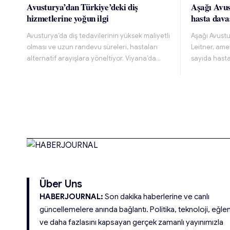
Avusturya’dan Türkiye’deki diş
Aşağı Avus
hizmetlerine yoğun ilgi
hasta dava
Avusturya’da diş tedavilerinin yüksek maliyetli
Aşağı Avust
olması ve uzun randevu süreleri, hastaları
Leitner, ame
alternatif arayışlara yöneltiyor. Viyana’da…
sayıda hast
Über Uns
HABERJOURNAL:
Son dakika haberlerine ve canlı
güncellemelere anında bağlantı. Politika, teknoloji, eğle
ve daha fazlasını kapsayan gerçek zamanlı yayınımızla