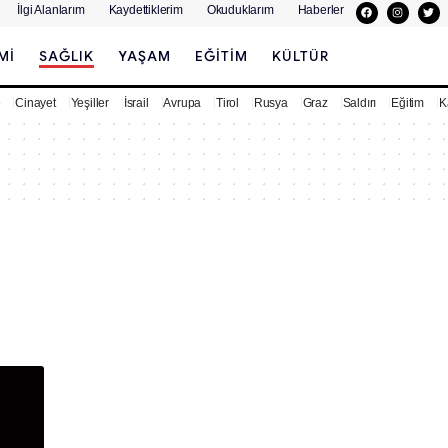
İlgi Alanlarım
Kaydettiklerim
Okuduklarım
Haberler
MI
SAĞLIK
YAŞAM
EĞITIM
KÜLTÜR
e
Cinayet
Yeşiller
İsrail
Avrupa
Tirol
Rusya
Graz
Saldırı
Eğitim
K