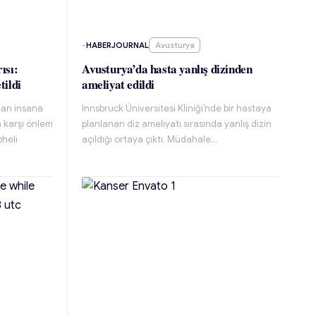
-
HABERJOURNAL
Avusturya
ısı:
Avusturya’da hasta yanlış dizinden
tildi
ameliyat edildi
dan insana
Innsbruck Üniversitesi Kliniği’nde bir hastaya
a karşı önlem
planlanan diz ameliyatı sırasında yanlış dizin
pheli
açıldığı ortaya çıktı. Müdahale…