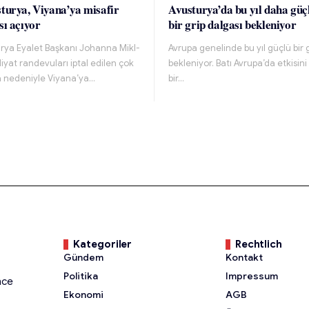
turya, Viyana’ya misafir
Avusturya’da bu yıl daha güç
sı açıyor
bir grip dalgası bekleniyor
urya Eyalet Başkanı Johanna Mikl-
Avrupa genelinde bu yıl güçlü bir 
liyat randevuları iptal edilen çok
bekleniyor. Batı Avrupa’da etkisini
a nedeniyle Viyana’ya…
bir…
Kategoriler
Rechtlich
Gündem
Kontakt
Politika
Impressum
nce
Ekonomi
AGB