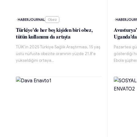
-
HABERJOURNAL
Obez
-
HABERJOUR
Türkiye’de her beş kişiden biri obez,
Avusturya’
tütün kullanımı da artışta
Uganda’dan
TÜİK'in 2025 Türkiye Sağlık Araştırması, 15 yaş
Pazartesi gü
üstü nüfusta obezite oranının yüzde 21,8'e
gösterdiği ha
yükseldiğini ortaya…
Ebola şüphes