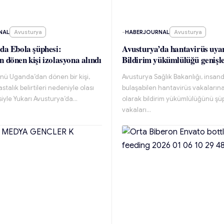
NAL
Avusturya
-
HABERJOURNAL
Avusturya
da Ebola şüphesi:
Avusturya’da hantavirüs uyar
 dönen kişi izolasyona alındı
Bildirim yükümlülüğü genişle
nü Uganda’dan dönen bir kişi,
Avusturya Sağlık Bakanlığı, insan
stalık belirtileri nedeniyle olası
bulaşabilen hantavirüs vakaların
iyle Yukarı Avusturya’da…
olarak bildirim yükümlülüğünü şü
vakaları…