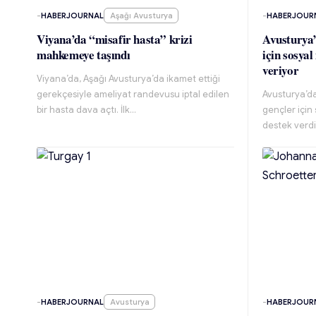
-
HABERJOURNAL
Aşağı Avusturya
-
HABERJOUR
Viyana’da “misafir hasta” krizi
Avusturya’
mahkemeye taşındı
için sosya
veriyor
Viyana’da, Aşağı Avusturya’da ikamet ettiği
gerekçesiyle ameliyat randevusu iptal edilen
Avusturya’da
bir hasta dava açtı. İlk…
gençler için
destek verdi
-
HABERJOURNAL
Avusturya
-
HABERJOUR