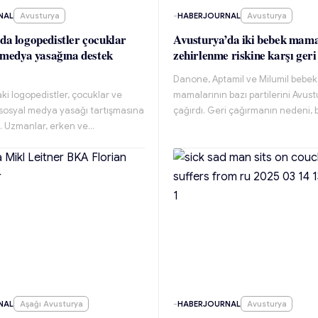
NAL
Avusturya
-
HABERJOURNAL
Avusturya
da logopedistler çocuklar
Avusturya’da iki bebek mama
l medya yasağına destek
zehirlenme riskine karşı geri
Danone, Aptamil ve Milumil bebek
ki logopedistler, çocuklar ve
mamalarının bazı partilerini Avust
 sosyal medya yasağı tartışmasına
çağırdı. Geri çağırmanın nedeni,
. Uzmanlar, erken ve…
NAL
Aşağı Avusturya
-
HABERJOURNAL
Avusturya