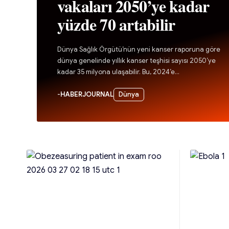
vakaları 2050’ye kadar
yüzde 70 artabilir
Dünya Sağlık Örgütü’nün yeni kanser raporuna göre
dünya genelinde yıllık kanser teşhisi sayısı 2050’ye
kadar 35 milyona ulaşabilir. Bu, 2024’e…
-
HABERJOURNAL
Dünya