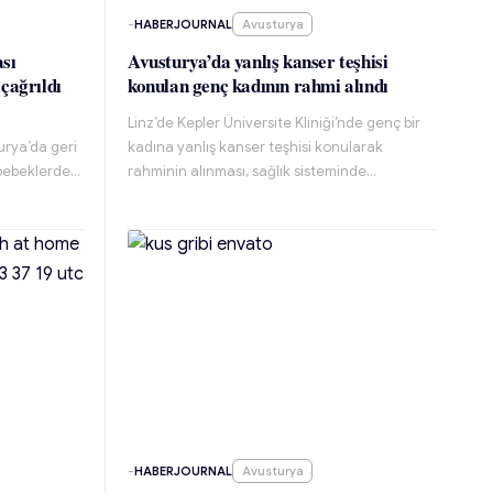
-
HABERJOURNAL
Avusturya
sı
Avusturya’da yanlış kanser teşhisi
 çağrıldı
konulan genç kadının rahmi alındı
Linz’de Kepler Üniversite Kliniği’nde genç bir
urya’da geri
kadına yanlış kanser teşhisi konularak
 bebeklerde…
rahminin alınması, sağlık sisteminde…
-
HABERJOURNAL
Avusturya