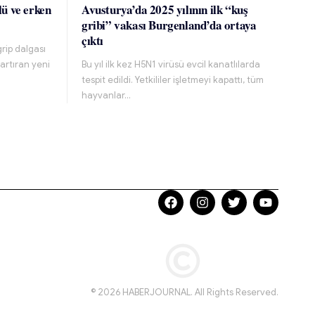
lü ve erken
Avusturya’da 2025 yılının ilk “kuş
gribi” vakası Burgenland’da ortaya
çıktı
grip dalgası
 artıran yeni
Bu yıl ilk kez H5N1 virüsü evcil kanatlılarda
tespit edildi. Yetkililer işletmeyi kapattı, tüm
hayvanlar…
© 2026 HABERJOURNAL. All Rights Reserved.