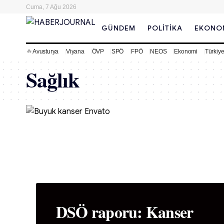
Cuma, 7 Ağu 2026
GÜNDEM
POLITIKA
EKONO
🔥
Avusturya
Viyana
ÖVP
SPÖ
FPÖ
NEOS
Ekonomi
Türkiy
Sağlık
DSÖ raporu: Kanser