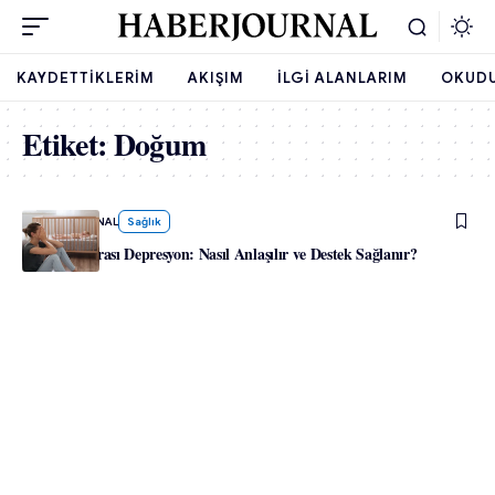
KAYDETTIKLERIM
AKIŞIM
İLGI ALANLARIM
OKUD
Etiket:
Doğum
-
HABERJOURNAL
Sağlık
Doğum Sonrası Depresyon: Nasıl Anlaşılır ve Destek Sağlanır?