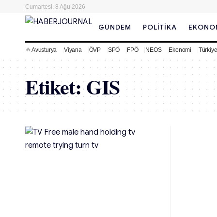
Cumartesi, 8 Ağu 2026
GÜNDEM
POLITIKA
EKONO
🔥
Avusturya
Viyana
ÖVP
SPÖ
FPÖ
NEOS
Ekonomi
Türkiy
Etiket:
GIS