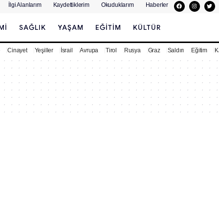
İlgi Alanlarım
Kaydettiklerim
Okuduklarım
Haberler
MI
SAĞLIK
YAŞAM
EĞITIM
KÜLTÜR
e
Cinayet
Yeşiller
İsrail
Avrupa
Tirol
Rusya
Graz
Saldırı
Eğitim
K