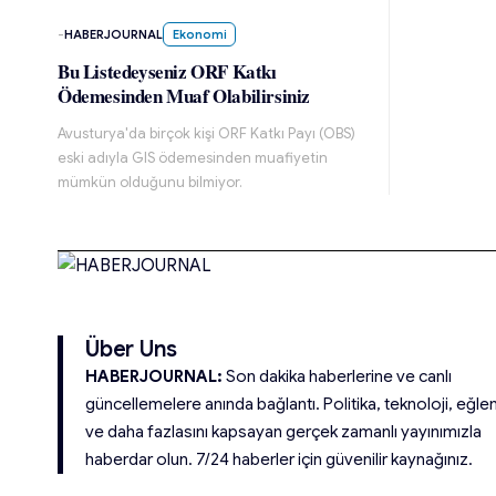
-
HABERJOURNAL
Ekonomi
Bu Listedeyseniz ORF Katkı
Ödemesinden Muaf Olabilirsiniz
Avusturya'da birçok kişi ORF Katkı Payı (OBS)
eski adıyla GIS ödemesinden muafiyetin
mümkün olduğunu bilmiyor.
Über Uns
HABERJOURNAL:
Son dakika haberlerine ve canlı
güncellemelere anında bağlantı. Politika, teknoloji, eğle
ve daha fazlasını kapsayan gerçek zamanlı yayınımızla
haberdar olun. 7/24 haberler için güvenilir kaynağınız.