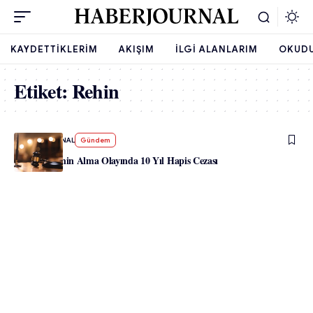
KAYDETTIKLERIM
AKIŞIM
İLGI ALANLARIM
OKUD
Etiket:
Rehin
-
HABERJOURNAL
Gündem
AMS’de Rehin Alma Olayında 10 Yıl Hapis Cezası