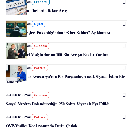
-
HABERJOURNAL
Ekonomi
Avusturya’da İflaslarda Rekor Artış
-
HABERJOURNAL
Dijital
Avusturya İçişleri Bakanlığı’ndan “Siber Saldırı” Açıklaması
-
HABERJOURNAL
Gündem
Viyana’da Sel Mağdurlarına 100 Bin Avroya Kadar Yardım
-
HABERJOURNAL
Politika
“Müslümanlar Avusturya’nın Bir Parçasıdır, Ancak Siyasal İslam Bir
Tehdittir”
-
HABERJOURNAL
Gündem
Sosyal Yardım Dolandırıcılığı: 250 Sahte Viyanalı İfşa Edildi
-
HABERJOURNAL
Politika
ÖVP-Yeşiller Koalisyonunda Derin Çatlak