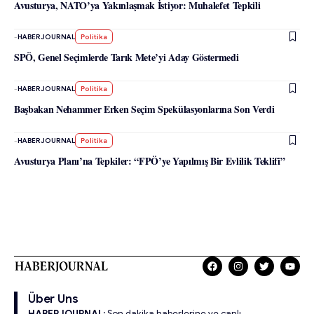
Avusturya, NATO’ya Yakınlaşmak İstiyor: Muhalefet Tepkili
-
HABERJOURNAL
Politika
SPÖ, Genel Seçimlerde Tarık Mete’yi Aday Göstermedi
-
HABERJOURNAL
Politika
Başbakan Nehammer Erken Seçim Spekülasyonlarına Son Verdi
-
HABERJOURNAL
Politika
Avusturya Planı’na Tepkiler: “FPÖ’ye Yapılmış Bir Evlilik Teklifi”
Über Uns
HABERJOURNAL:
Son dakika haberlerine ve canlı