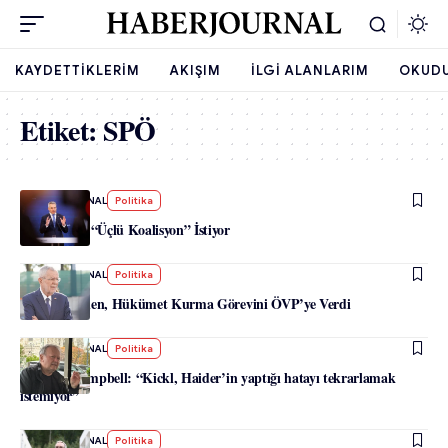
KAYDETTIKLERIM
AKIŞIM
İLGI ALANLARIM
OKUD
Etiket:
SPÖ
-
HABERJOURNAL
Politika
Nehammer, “Üçlü Koalisyon” İstiyor
-
HABERJOURNAL
Politika
Van der Bellen, Hükümet Kurma Görevini ÖVP’ye Verdi
-
HABERJOURNAL
Politika
Doç. Dr. Campbell: “Kickl, Haider’in yaptığı hatayı tekrarlamak
istemiyor”
-
HABERJOURNAL
Politika