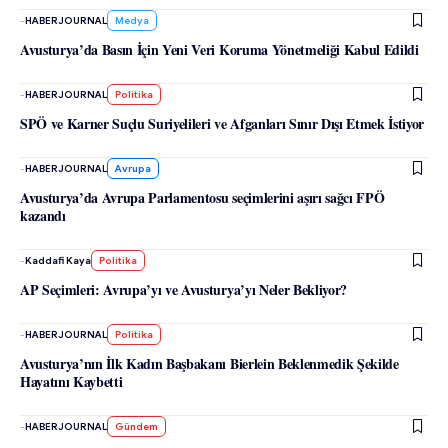
-
HABERJOURNAL
Medya
Avusturya’da Basın İçin Yeni Veri Koruma Yönetmeliği Kabul Edildi
-
HABERJOURNAL
Politika
SPÖ ve Karner Suçlu Suriyelileri ve Afganları Sınır Dışı Etmek İstiyor
-
HABERJOURNAL
Avrupa
Avusturya’da Avrupa Parlamentosu seçimlerini aşırı sağcı FPÖ
kazandı
-
Kaddafi Kaya
Politika
AP Seçimleri: Avrupa’yı ve Avusturya’yı Neler Bekliyor?
-
HABERJOURNAL
Politika
Avusturya’nın İlk Kadın Başbakanı Bierlein Beklenmedik Şekilde
Hayatını Kaybetti
-
HABERJOURNAL
Gündem