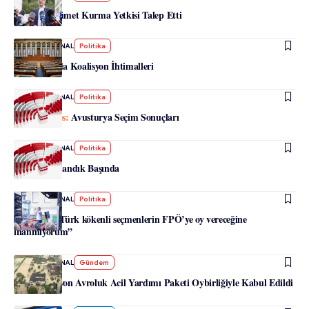
Kickl, Hükümet Kurma Yetkisi Talep Etti
-
HABERJOURNAL
Politika
Avusturya’da Koalisyon İhtimalleri
-
HABERJOURNAL
Politika
Avusturya Seçim Sonuçları
-
HABERJOURNAL
Politika
Avusturya Sandık Başında
-
HABERJOURNAL
Politika
Röportaj: “Türk kökenli seçmenlerin FPÖ’ye oy vereceğine
inanmıyorum”
-
HABERJOURNAL
Gündem
NÖ: 75 Milyon Avroluk Acil Yardımı Paketi Oybirliğiyle Kabul Edildi