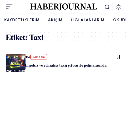
KAYDETTIKLERIM
AKIŞIM
İLGI ALANLARIM
OKUD
Etiket:
Taxi
-
HABERJOURNAL
Gündem
Viyana’da ehliyetsiz ve ruhsatsız taksi şoförü ile polis arasında
kovalamaca