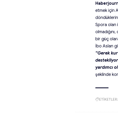
Haberjourn
etmek için A
döndüklerini
Spora olan i
olmadığını, 
bir güç olar
İbo Aslan gi
“Gerek kur
destekliyor
yardımcı ol
şeklinde ko
ETİKETLER: