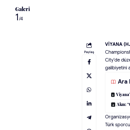
Galeri
1
/4
VİYANA (H
Championshi
Paylaş
City’de düze
galibiyetini 
Ara 
Viyana
Akın: 
Organizasyon
Türk sporcu