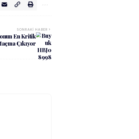
SONRAKI HABER
onun En Kritik
açına Çıkıyor