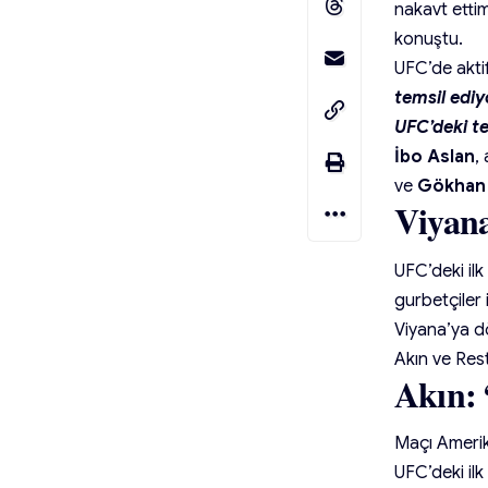
nakavt ettim
konuştu.
UFC’de akti
temsil edi
UFC’deki t
İbo Aslan
,
ve
Gökhan 
Viyan
© Damak Restaurant
UFC’deki ilk
gurbetçiler 
Viyana’ya d
Akın ve Res
Akın: 
Maçı Amerik
UFC’deki il