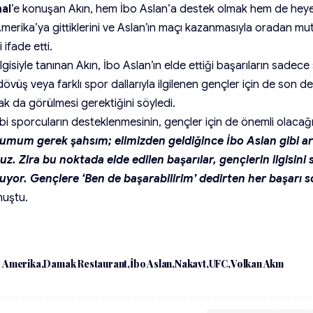
al
’e konuşan Akın, hem İbo Aslan’a destek olmak hem de heye
merika’ya gittiklerini ve Aslan’ın maçı kazanmasıyla oradan mut
 ifade etti.
lgisiyle tanınan Akın, İbo Aslan’ın elde ettiği başarıların sadec
dövüş veya farklı spor dallarıyla ilgilenen gençler için de son de
ak da görülmesi gerektiğini söyledi.
bi sporcuların desteklenmesinin, gençler için de önemli olacağ
umum gerek şahsım; elimizden geldiğince İbo Aslan gibi ar
uz. Zira bu noktada elde edilen başarılar, gençlerin ilgisin
uyor. Gençlere ‘Ben de başarabilirim’ dedirten her başarı 
nuştu.
Amerika
Damak Restaurant
İbo Aslan
Nakavt
UFC
Volkan Akın