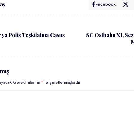
aş
Facebook
rya Polis Teşkilatına Casus
SC Ostbahn XI, Sez
M
mış
ayacak.
Gerekli alanlar
*
ile işaretlenmişlerdir