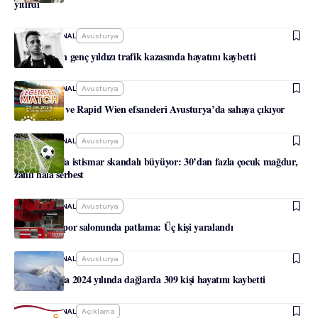
yitirdi
-
HABERJOURNAL
Avusturya
Liverpool’un genç yıldızı trafik kazasında hayatını kaybetti
-
HABERJOURNAL
Avusturya
Galatasaray ve Rapid Wien efsaneleri Avusturya’da sahaya çıkıyor
-
HABERJOURNAL
Avusturya
Avusturya’da istismar skandalı büyüyor: 30’dan fazla çocuk mağdur,
zanlı hâlâ serbest
-
HABERJOURNAL
Avusturya
Viyana’da spor salonunda patlama: Üç kişi yaralandı
-
HABERJOURNAL
Avusturya
Avusturya’da 2024 yılında dağlarda 309 kişi hayatını kaybetti
-
HABERJOURNAL
Açıklama