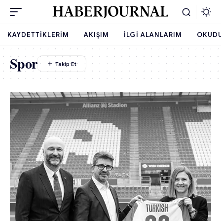
KAYDETTIKLERIM
AKIŞIM
İLGI ALANLARIM
OKUD
Spor