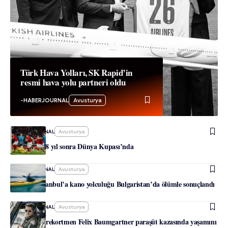
Türk Hava Yolları, SK Rapid’in
resmi hava yolu partneri oldu
-
HABERJOURNAL
Avusturya
-
HABERJOURNAL
Avusturya
Avusturya 28 yıl sonra Dünya Kupası’nda
-
HABERJOURNAL
Avusturya
Linz’den İstanbul’a kano yolculuğu Bulgaristan’da ölümle sonuçlandı
-
HABERJOURNAL
Avusturya
Avusturyalı rekortmen Felix Baumgartner paraşüt kazasında yaşamını