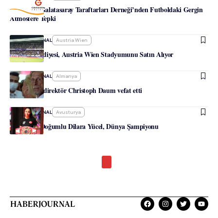
Avusturya Galatasaray Taraftarları Derneği’nden Futboldaki Gergin
Atmosfere Tepki
-
HABERJOURNAL
Austria Wien
Viyana Belediyesi, Austria Wien Stadyumunu Satın Alıyor
-
HABERJOURNAL
Almanya
Eski teknik direktör Christoph Daum vefat etti
-
HABERJOURNAL
Avusturya
Avusturya Doğumlu Dilara Yücel, Dünya Şampiyonu