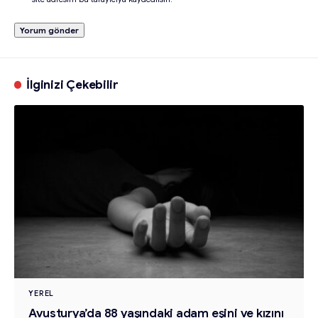
İlginizi Çekebilir
YEREL
Avusturya’da 88 yaşındaki adam eşini ve kızını