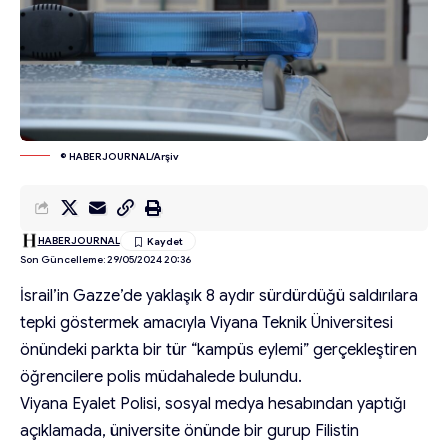
© HABERJOURNAL/Arşiv
HABERJOURNAL
Son Güncelleme: 29/05/2024 20:36
İsrail’in Gazze’de yaklaşık 8 aydır sürdürdüğü saldırılara
tepki göstermek amacıyla Viyana Teknik Üniversitesi
önündeki parkta bir tür “kampüs eylemi” gerçekleştiren
öğrencilere polis müdahalede bulundu.
Viyana Eyalet Polisi, sosyal medya hesabından yaptığı
açıklamada, üniversite önünde bir gurup Filistin