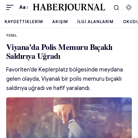
Aa
KAYDETTIKLERIM
AKIŞIM
İLGI ALANLARIM
OKUD
YEREL
Viyana’da Polis Memuru Bıçaklı
Saldırıya Uğradı
Favoriten'de Keplerplatz bölgesinde meydana
gelen olayda, Viyanalı bir polis memuru bıçaklı
saldırıya uğradı ve hafif yaralandı.