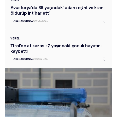
YEREL
Avusturya’da 88 yaşındaki adam eşini ve kızını
öldürüp intihar etti
-
HABERJOURNAL
09/05/2026
YEREL
Tirol’de at kazası: 7 yaşındaki çocuk hayatını
kaybetti
-
HABERJOURNAL
25/02/2026