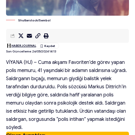
Shutterstock/Sembol
HABERJOURNAL
Son Güncelleme: 26/05/2024 14:13
VİYANA (HJ) – Cuma akşamı Favoriten’de görev yapan
polis memuru, 41 yaşındaki bir adamın saldırısına uğradı.
Saldırganın bıçağı, memurun giydiği balistik yelek
tarafından durduruldu. Polis sözcüsü Markus Dittrich’in
verdiği bilgiye göre, saldırıda hafif yaralanan polis
memuru olaydan sonra psikolojik destek aldı. Saldırgan
ise etkisiz hale getirilip tutuklandı. Ürdün vatandaşı olan
saldırgan, sorgusunda “polis intiharı” yapmak istediğini
söyledi.