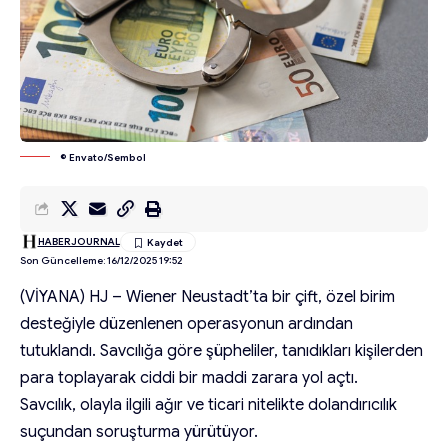
© Envato/Sembol
HABERJOURNAL
Son Güncelleme: 16/12/2025 19:52
(VİYANA) HJ – Wiener Neustadt’ta bir çift, özel birim
desteğiyle düzenlenen operasyonun ardından
tutuklandı. Savcılığa göre şüpheliler, tanıdıkları kişilerden
para toplayarak ciddi bir maddi zarara yol açtı.
Savcılık, olayla ilgili ağır ve ticari nitelikte dolandırıcılık
suçundan soruşturma yürütüyor.