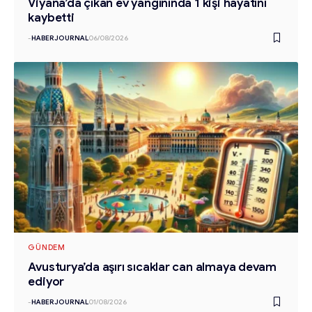
Viyana’da çıkan ev yangınında 1 kişi hayatını
kaybetti
-
HABERJOURNAL
06/08/2026
GÜNDEM
Avusturya’da aşırı sıcaklar can almaya devam
ediyor
-
HABERJOURNAL
01/08/2026