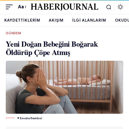
Aa
KAYDETTIKLERIM
AKIŞIM
İLGI ALANLARIM
OKUD
GÜNDEM
Yeni Doğan Bebeğini Boğarak
Öldürüp Çöpe Atmış
© Envato/Sembol