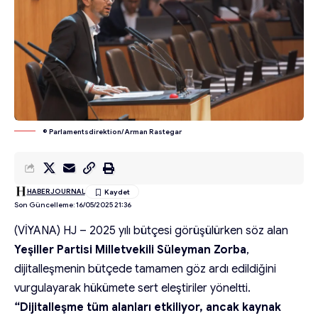
© Parlamentsdirektion/ Arman Rastegar
HABERJOURNAL
Son Güncelleme: 16/05/2025 21:36
(VİYANA) HJ – 2025 yılı bütçesi görüşülürken söz alan
Yeşiller Partisi Milletvekili Süleyman Zorba
,
dijitalleşmenin bütçede tamamen göz ardı edildiğini
vurgulayarak hükümete sert eleştiriler yöneltti.
“Dijitalleşme tüm alanları etkiliyor, ancak kaynak