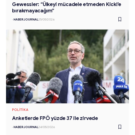
Gewessler: “Ülkeyi mücadele etmeden Kickl’e
bırakmayacağım”
-
HABERJOURNAL
25/05/2026
POLITIKA
Anketlerde FPÖ yüzde 37 ile zirvede
-
HABERJOURNAL
24/05/2026