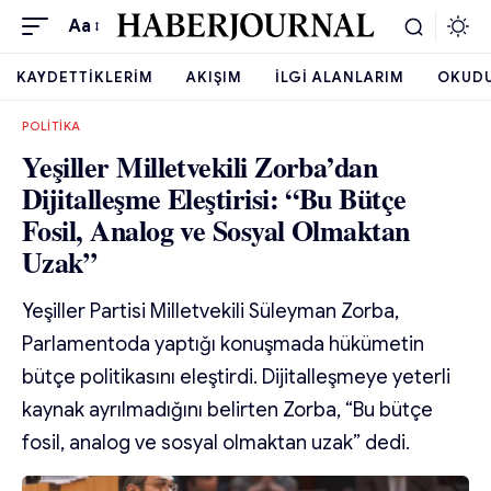
Aa
KAYDETTIKLERIM
AKIŞIM
İLGI ALANLARIM
OKUD
POLITIKA
Yeşiller Milletvekili Zorba’dan
Dijitalleşme Eleştirisi: “Bu Bütçe
Fosil, Analog ve Sosyal Olmaktan
Uzak”
Yeşiller Partisi Milletvekili Süleyman Zorba,
Parlamentoda yaptığı konuşmada hükümetin
bütçe politikasını eleştirdi. Dijitalleşmeye yeterli
kaynak ayrılmadığını belirten Zorba, “Bu bütçe
fosil, analog ve sosyal olmaktan uzak” dedi.