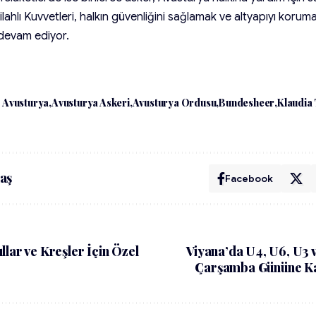
lahlı Kuvvetleri, halkın güvenliğini sağlamak ve altyapıyı koruma
devam ediyor.
Avusturya
Avusturya Askeri
Avusturya Ordusu
Bundesheer
Klaudia
aş
Facebook
lar ve Kreşler İçin Özel
Viyana’da U4, U6, U3 v
Çarşamba Gününe Kad