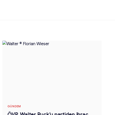
GÜNDEM
ÖVP, Walter Ruck’u partiden ihraç