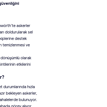
güvenliğini
enwörth’te askerler
rı doldurularak sel
ekiplerine destek
ın temizlenmesi ve
©
in dönüşümlü olarak
tilerinin etkilerini
r?
fet durumlarında hızla
azır bekleyen askerler,
dahalelerde bulunuyor.
sahada görev alıyor.