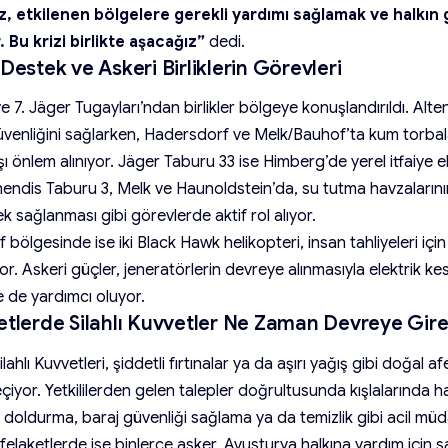
, etkilenen bölgelere gerekli yardımı sağlamak ve halkın 
 Bu krizi birlikte aşacağız”
dedi.
Destek ve Askeri Birliklerin Görevleri
 ve 7. Jäger Tugayları’ndan birlikler bölgeye konuşlandırıldı. Alt
güvenliğini sağlarken, Hadersdorf ve Melk/Bauhof’ta kum torbala
şı önlem alınıyor. Jäger Taburu 33 ise Himberg’de yerel itfaiye 
hendis Taburu 3, Melk ve Haunoldstein’da, su tutma havzaların
tek sağlanması gibi görevlerde aktif rol alıyor.
bölgesinde ise iki Black Hawk helikopteri, insan tahliyeleri iç
r. Askeri güçler, jeneratörlerin devreye alınmasıyla elektrik kesin
e de yardımcı oluyor.
etlerde Silahlı Kuvvetler Ne Zaman Devreye Gire
lahlı Kuvvetleri, şiddetli fırtınalar ya da aşırı yağış gibi doğal a
iyor. Yetkililerden gelen talepler doğrultusunda kışlalarında h
 doldurma, baraj güvenliği sağlama ya da temizlik gibi acil mü
felaketlerde ise binlerce asker, Avusturya halkına yardım için 