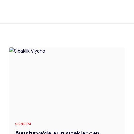
GÜNDEM
Avusturya’da aşırı sıcaklar can