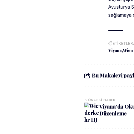
Avusturya Si
sağlamaya 
ETİKETLER:
Viyana
Wien
Bu Makaleyi payl
ÖNCEKI HABER
Viyana’da Okul
Düzenleme