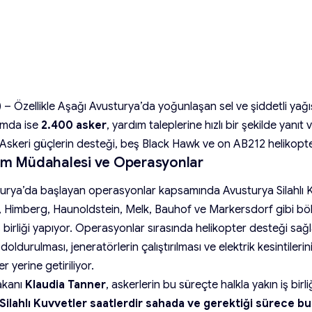
 – Özellikle Aşağı Avusturya’da yoğunlaşan sel ve şiddetli yağı
amda ise
2.400 asker
, yardım taleplerine hızlı bir şekilde yanıt 
. Askeri güçlerin desteği, beş Black Hawk ve on AB212 helikopteri
um Müdahalesi ve Operasyonlar
urya’da başlayan operasyonlar kapsamında Avusturya Silahlı K
 Himberg, Haunoldstein, Melk, Bauhof ve Markersdorf gibi bölg
iş birliği yapıyor. Operasyonlar sırasında helikopter desteği sağ
doldurulması, jeneratörlerin çalıştırılması ve elektrik kesintilerini
er yerine getiriliyor.
akanı
Klaudia Tanner
, askerlerin bu süreçte halkla yakın iş birliğ
Silahlı Kuvvetler saatlerdir sahada ve gerektiği sürece bu