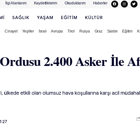
İlgi Alanlarım
Kaydettiklerim
Okuduklarım
Haberler
MI
SAĞLIK
YAŞAM
EĞITIM
KÜLTÜR
e
Cinayet
Yeşiller
İsrail
Avrupa
Tirol
Rusya
Graz
Saldırı
Eğitim
K
Ordusu 2.400 Asker İle Af
ri, ülkede etkili olan olumsuz hava koşullarına karşı acil müda
1:27