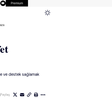
Premium
aza
et
hale ve destek sağlamak
Paylaş