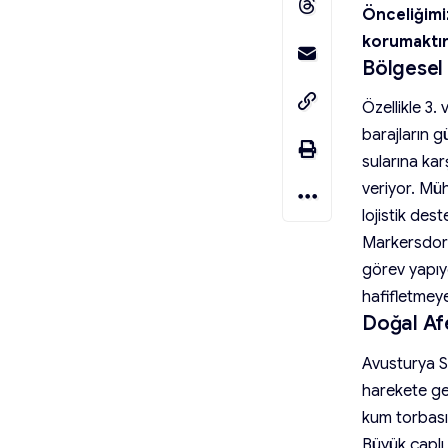
Önceliğimiz
korumaktır.
Bölgesel 
Özellikle 3.
barajların 
sularına kar
veriyor. Mü
© BMLV/Daniel TRIPPOLT
lojistik des
Markersdorf 
görev yapıyo
hafifletmey
Doğal Af
Avusturya Si
harekete geç
kum torbası
Büyük çaplı 