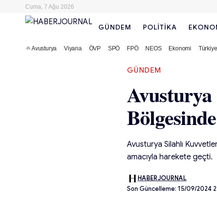
Cuma, 7 Ağu 2026
GÜNDEM
POLITIKA
EKONO
🔥
Avusturya
Viyana
ÖVP
SPÖ
FPÖ
NEOS
Ekonomi
Türkiy
GÜNDEM
Avusturya 
Bölgesinde
Avusturya Silahlı Kuvvetle
amacıyla harekete geçti.
HABERJOURNAL
Son Güncelleme: 15/09/2024 2