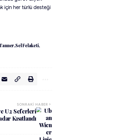
k için her türlü desteği
 Tanner
Sel Felaketi
SONRAKI HABER
e U2 Seferleri
ar Kısıtlandı