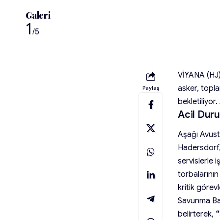
Galeri
1
/5
VİYANA (HJ)
asker, topl
Paylaş
bekletiliyor
Acil Dur
Aşağı Avust
Hadersdorf,
servislerle 
torbalarının 
kritik görevl
Savunma B
belirterek,
“