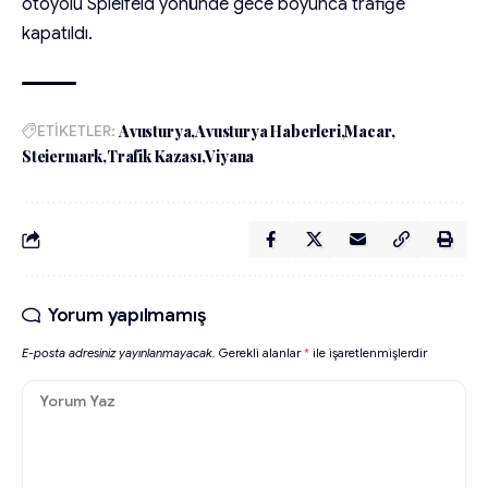
otoyolu Spielfeld yönünde gece boyunca trafiğe
kapatıldı.
ETİKETLER:
Avusturya
Avusturya Haberleri
Macar
Steiermark
Trafik Kazası
Viyana
Yorum yapılmamış
E-posta adresiniz yayınlanmayacak.
Gerekli alanlar
*
ile işaretlenmişlerdir