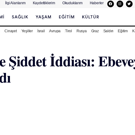
İlgi Alanlarım
Kaydettiklerim
Okuduklarım
Haberler
MI
SAĞLIK
YAŞAM
EĞITIM
KÜLTÜR
e
Cinayet
Yeşiller
İsrail
Avrupa
Tirol
Rusya
Graz
Saldırı
Eğitim
K
e Şiddet İddiası: Ebev
dı