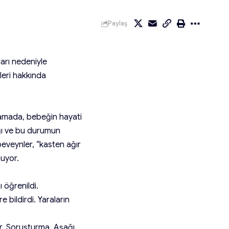
Paylaş
arı nedeniyle
leri hakkında
klamada, bebeğin hayati
ığı ve bu durumun
eveynler, “kasten ağır
uyor.
 öğrenildi.
e bildirdi. Yaraların
r. Soruşturma, Aşağı