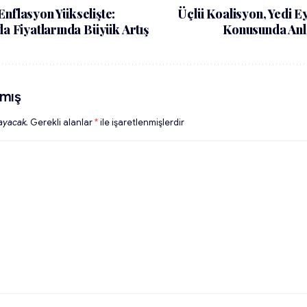
Enflasyon Yükselişte:
Üçlü Koalisyon, Yedi E
da Fiyatlarında Büyük Artış
Konusunda Anl
mış
ayacak.
Gerekli alanlar
*
ile işaretlenmişlerdir