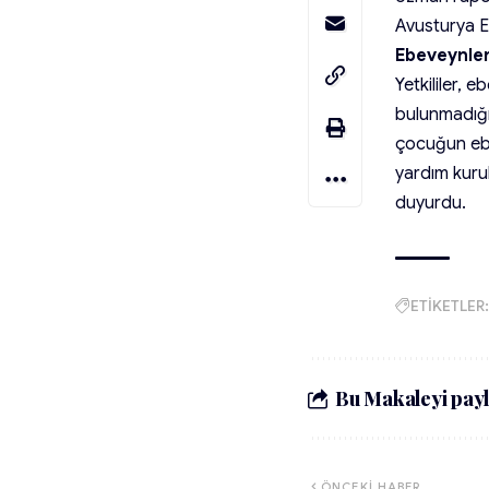
Avusturya E
Ebeveynler
Yetkililer, e
bulunmadığını
çocuğun ebev
yardım kurul
duyurdu.
ETİKETLER:
Bu Makaleyi payl
ÖNCEKI HABER