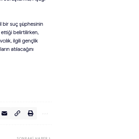
cil bir suç şüphesinin
tiği belirtilirken,
ık, ilgili gençlik
arın atılacağını
SONRAKI HABER