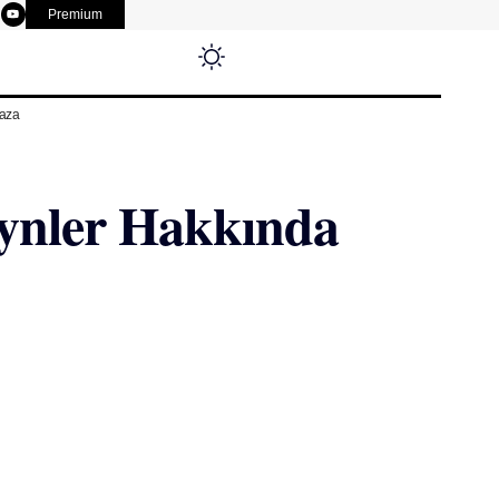
Premium
aza
eynler Hakkında