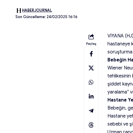
HABERJOURNAL
Son Güncelleme: 24/02/2025 16:16
VİYANA (HJ) 
hastaneye ka
Paylaş
soruşturma 
Bebeğin Ha
Wiener Neus
tehlikesini
şiddet kayn
yaralama” v
Hastane Ye
Bebeğin, ge
Hastane yetk
sebebi ve şid
Uzman rapor