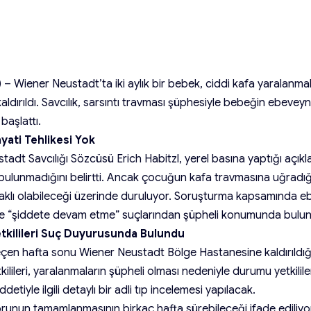
– Wiener Neustadt’ta iki aylık bir bebek, ciddi kafa yaralanmal
ldırıldı. Savcılık, sarsıntı travması şüphesiyle bebeğin ebeveyn
başlattı.
yati Tehlikesi Yok
tadt Savcılığı Sözcüsü Erich Habitzl, yerel basına yaptığı açı
n bulunmadığını belirtti. Ancak çocuğun kafa travmasına uğrad
aklı olabileceği üzerinde duruluyor. Soruşturma kapsamında eb
e “şiddete devam etme” suçlarından şüpheli konumunda bulun
tkilileri Suç Duyurusunda Bulundu
çen hafta sonu Wiener Neustadt Bölge Hastanesine kaldırıldığı
ilileri, yaralanmaların şüpheli olması nedeniyle durumu yetkililer
detiyle ilgili detaylı bir adli tıp incelemesi yapılacak.
unun tamamlanmasının birkaç hafta sürebileceği ifade ediliyo