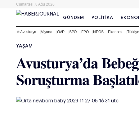
Cumartesi, 8 Ağu 2026
GÜNDEM
POLITIKA
EKONO
🔥
Avusturya
Viyana
ÖVP
SPÖ
FPÖ
NEOS
Ekonomi
Türkiy
YAŞAM
Avusturya’da Bebeğ
Soruşturma Başlatıl