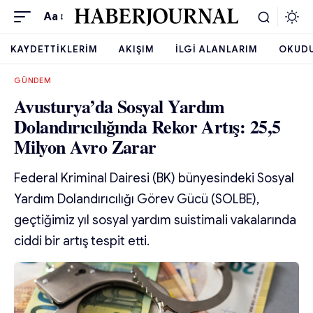
Aa
KAYDETTIKLERIM
AKIŞIM
İLGI ALANLARIM
OKUD
GÜNDEM
Avusturya’da Sosyal Yardım
Dolandırıcılığında Rekor Artış: 25,5
Milyon Avro Zarar
Federal Kriminal Dairesi (BK) bünyesindeki Sosyal
Yardım Dolandırıcılığı Görev Gücü (SOLBE),
geçtiğimiz yıl sosyal yardım suistimali vakalarında
ciddi bir artış tespit etti.