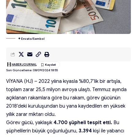
© Envato/Sembol
HABERJOURNAL
Son Güncelleme: 08/09/2024 18:55
VİYANA (HJ) – 2022 yılına kıyasla %80,7’lik bir artışla,
toplam zarar 25,5 milyon avroya ulaştı. Temmuz ayında
açıklanan rakamlara göre bu rakam, görev gücünün
2018’deki kuruluşundan bu yana kaydedilen en yüksek
yıllık zarar miktarı oldu.
Görev gücü, yaklaşık
4.700 şüpheli tespit etti.
Bu
şüphelilerin büyük çoğunluğunu,
3.394
kişi ile yabancı