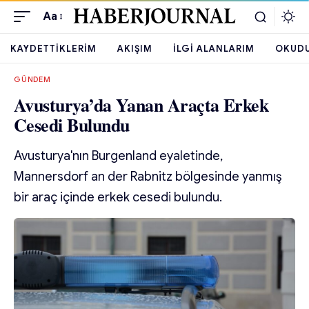
Aa
KAYDETTIKLERIM
AKIŞIM
İLGI ALANLARIM
OKUD
GÜNDEM
Avusturya’da Yanan Araçta Erkek
Cesedi Bulundu
Avusturya'nın Burgenland eyaletinde,
Mannersdorf an der Rabnitz bölgesinde yanmış
bir araç içinde erkek cesedi bulundu.