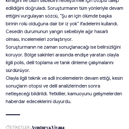
kimliğini ve ölüm sebebini netleştirmek için otopsi talep
edildiğini doğruladı. Soruşturmanın tüm yönleriyle devam
ettiğini vurgulayan sözcü, “Şu an için ölümde başka
birinin rolü olduğuna dair bir iz yok” ifadelerini kullandı.
Cesedin durumunun yangın sebebiyle ağır hasarlı
olması, incelemeleri zorlaştırıyor.
Soruşturmanın ne zaman sonuçlanacağı ise belirsizliğini
koruyor. Bölge sakinleri arasında endişe yaratan olayla
ilgili polis, delil toplama ve tanık dinleme çalışmalarını
sürdürüyor.
Olayla ilgili teknik ve adli incelemelerin devam ettiği, kesin
sonuçların otopsi ve delil analizlerinden sonra
netleşeceği bildirildi. Yetkililer, kamuoyunu gelişmelerden
haberdar edeceklerini duyurdu.
ETİKETLER:
Avusturya
Viyana