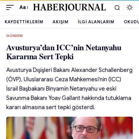
Aa
KAYDETTIKLERIM
AKIŞIM
İLGI ALANLARIM
OKUD
GÜNDEM
Avusturya’dan ICC’nin Netanyahu
Kararına Sert Tepki
Avusturya Dışişleri Bakanı Alexander Schallenberg
(ÖVP), Uluslararası Ceza Mahkemesi'nin (ICC)
İsrail Başbakanı Binyamin Netanyahu ve eski
Savunma Bakanı Yoav Gallant hakkında tutuklama
kararı almasına sert tepki gösterdi.