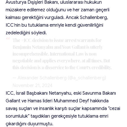
Avusturya Dışişleri Bakanı, uluslararası hukukun
müzakere edilemez olduğunu ve her zaman geçerli
kalması gerektiğini vurguladı. Ancak Schallenberg,
ICC’nin bu tutuklama emriyle kendi güvenilirliğini
zedelediğini söyledi.
The
#ICC
decision to issue arrest warrants for
Benjamin Netanyahu and Yoav Gallant is utterly
incomprehensible. International Law is non
negotiable and applies everywhere, at all times. But
this decision is a disservice to the Court‘s credibility.
— Alexander Schallenberg (@a_schallenberg)
November 21, 2024
ICC, İsrail Başbakanı Netanyahu, eski Savunma Bakanı
Gallant ve Hamas lideri Muhammed Deyf hakkında
savaş suçları ve insanlık karşıtı suçlar kapsamında “cezai
sorumluluk” taşıdıkları gerekçesiyle tutuklama emri
çıkardığını duyurmuştu.