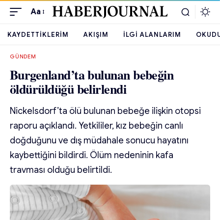
Aa
KAYDETTIKLERIM
AKIŞIM
İLGI ALANLARIM
OKUD
GÜNDEM
Burgenland’ta bulunan bebeğin
öldürüldüğü belirlendi
Nickelsdorf’ta ölü bulunan bebeğe ilişkin otopsi
raporu açıklandı. Yetkililer, kız bebeğin canlı
doğduğunu ve dış müdahale sonucu hayatını
kaybettiğini bildirdi. Ölüm nedeninin kafa
travması olduğu belirtildi.