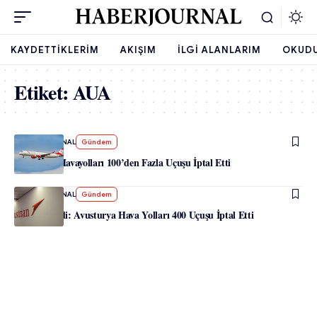
KAYDETTIKLERIM
AKIŞIM
İLGI ALANLARIM
OKUD
Etiket:
AUA
-
HABERJOURNAL
Gündem
Avusturya Havayolları 100’den Fazla Uçuşu İptal Etti
-
HABERJOURNAL
Gündem
Grev Tehdidi: Avusturya Hava Yolları 400 Uçuşu İptal Etti