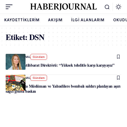
KAYDETTIKLERIM
AKIŞIM
İLGI ALANLARIM
OKUD
Etiket:
DSN
-
HABERJOURNAL
Gündem
Avusturya İstihbarat Direktörü: “Yüksek tehditle karşı karşıyayız”
-
HABERJOURNAL
Gündem
Avusturya’da Müslüman ve Yahudilere bombalı saldırı planlayan aşırı
sağcı gruba baskın