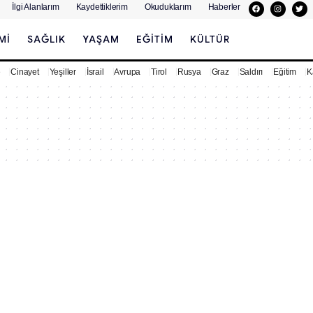
İlgi Alanlarım
Kaydettiklerim
Okuduklarım
Haberler
MI
SAĞLIK
YAŞAM
EĞITIM
KÜLTÜR
e
Cinayet
Yeşiller
İsrail
Avrupa
Tirol
Rusya
Graz
Saldırı
Eğitim
K