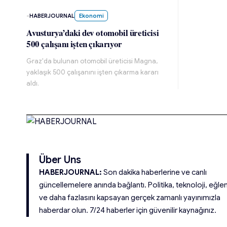
-
HABERJOURNAL
Ekonomi
Avusturya’daki dev otomobil üreticisi
500 çalışanı işten çıkarıyor
Graz'da bulunan otomobil üreticisi Magna,
yaklaşık 500 çalışanını işten çıkarma kararı
aldı.
Über Uns
HABERJOURNAL:
Son dakika haberlerine ve canlı
güncellemelere anında bağlantı. Politika, teknoloji, eğle
ve daha fazlasını kapsayan gerçek zamanlı yayınımızla
haberdar olun. 7/24 haberler için güvenilir kaynağınız.