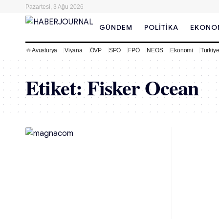
Pazartesi, 3 Ağu 2026
GÜNDEM
POLITIKA
EKONO
🔥
Avusturya
Viyana
ÖVP
SPÖ
FPÖ
NEOS
Ekonomi
Türkiy
Etiket:
Fisker Ocean