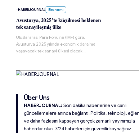
-
HABERJOURNAL
Ekonomi
Avusturya, 2025’te küçülmesi beklenen
tek sanayileşmiş ülke
Uluslararası Para Fonu’na (IMF) göre,
Avusturya 2025 yılında ekonomik daralma
yaşayacak tek sanayi ülkesi olacak.…
Über Uns
HABERJOURNAL:
Son dakika haberlerine ve canlı
güncellemelere anında bağlantı. Politika, teknoloji, eğle
ve daha fazlasını kapsayan gerçek zamanlı yayınımızla
haberdar olun. 7/24 haberler için güvenilir kaynağınız.