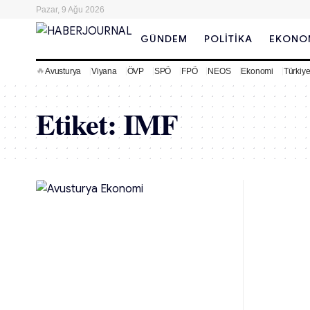
Pazar, 9 Ağu 2026
GÜNDEM
POLITIKA
EKONO
🔥
Avusturya
Viyana
ÖVP
SPÖ
FPÖ
NEOS
Ekonomi
Türkiy
Etiket:
IMF