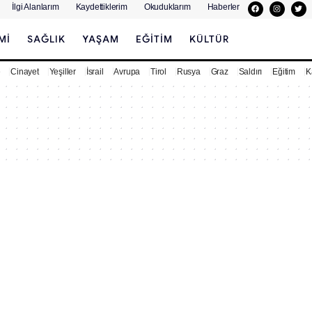
İlgi Alanlarım
Kaydettiklerim
Okuduklarım
Haberler
MI
SAĞLIK
YAŞAM
EĞITIM
KÜLTÜR
e
Cinayet
Yeşiller
İsrail
Avrupa
Tirol
Rusya
Graz
Saldırı
Eğitim
K