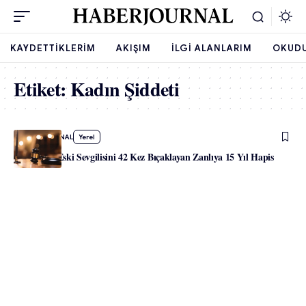
KAYDETTIKLERIM
AKIŞIM
İLGI ALANLARIM
OKUD
Etiket:
Kadın Şiddeti
-
HABERJOURNAL
Yerel
Viyana’da Eski Sevgilisini 42 Kez Bıçaklayan Zanlıya 15 Yıl Hapis