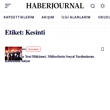
KAYDETTIKLERIM
AKIŞIM
İLGI ALANLARIM
OKUD
Etiket:
Kesinti
-
HABERJOURNAL
Gündem
Avusturya’da Yeni Hükümet, Mültecilerin Sosyal Yardımlarını
Kısıtlamak İstiyor