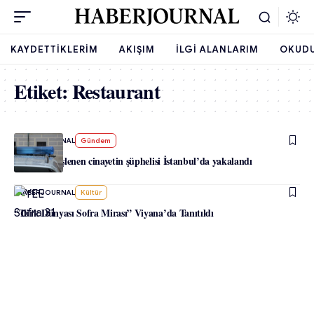
KAYDETTIKLERIM
AKIŞIM
İLGI ALANLARIM
OKUD
Etiket:
Restaurant
-
HABERJOURNAL
Gündem
Viyana’da işlenen cinayetin şüphelisi İstanbul’da yakalandı
-
HABERJOURNAL
Kültür
“Türk Dünyası Sofra Mirası” Viyana’da Tanıtıldı