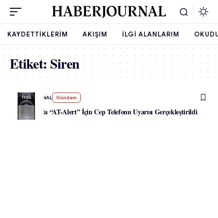
KAYDETTIKLERIM
AKIŞIM
İLGI ALANLARIM
OKUD
Etiket:
Siren
-
HABERJOURNAL
Gündem
Avusturya’da “AT-Alert” İçin Cep Telefonu Uyarısı Gerçekleştirildi