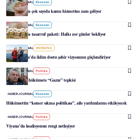
-
HABERJOURNAL
Ekonomi
Avusturya’da çok sayıda kamu hizmetine zam geliyor
-
HABERJOURNAL
Ekonomi
Avusturya’da tasarruf paketi: Halkı zor günler bekliyor
-
HABERJOURNAL
WERBUNG
SPÖ, Viyana’da iklim dostu şehir vizyonunu güçlendiriyor
-
HABERJOURNAL
Politika
Fischer’dan hükümete “Gazze” tepkisi
-
HABERJOURNAL
Ekonomi
Hükümettin “kemer sıkma politikası”, aile yardımlarını etkileyecek
-
HABERJOURNAL
Politika
Viyana’da koalisyonun rengi netleşiyor