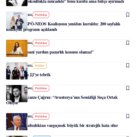
Hükümet “yoksullukla mücadele” fonu kurdu ama bütçe ayırmadı
-
HABERJOURNAL
Politika
Viyana’da SPÖ-NEOS Koalisyonu yeniden kuruldu: 200 sayfalık
koalisyon programı açıklandı
-
HABERJOURNAL
Politika
Duzdar: “İnsani yardım pazarlık konusu olamaz”
-
HABERJOURNAL
Kültür
Hükümetten JJ’ye tebrik
-
HABERJOURNAL
Politika
Hükümete Gazze Çağrısı: “Avusturya’nın Sessizliği Suça Ortak
Oluyor”
-
HABERJOURNAL
Politika
Fischer: Tarafsızlıktan vazgeçmek büyük bir stratejik hata olur