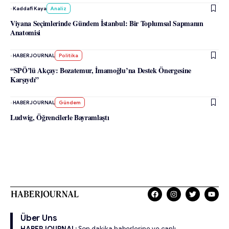
-
Kaddafi Kaya
Analiz
Viyana Seçimlerinde Gündem İstanbul: Bir Toplumsal Sapmanın
Anatomisi
-
HABERJOURNAL
Politika
“SPÖ’lü Akçay: Bozatemur, İmamoğlu’na Destek Önergesine
Karşıydı”
-
HABERJOURNAL
Gündem
Ludwig, Öğrencilerle Bayramlaştı
Über Uns
HABERJOURNAL:
Son dakika haberlerine ve canlı