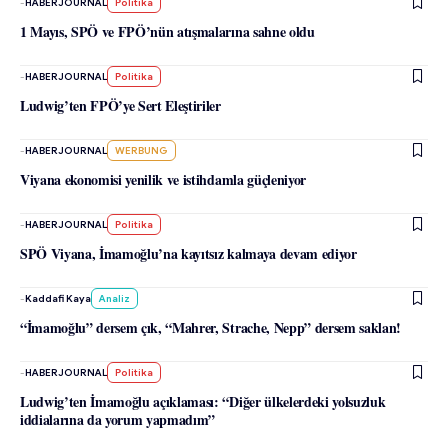
-
HABERJOURNAL
Politika
1 Mayıs, SPÖ ve FPÖ’nün atışmalarına sahne oldu
-
HABERJOURNAL
Politika
Ludwig’ten FPÖ’ye Sert Eleştiriler
-
HABERJOURNAL
WERBUNG
Viyana ekonomisi yenilik ve istihdamla güçleniyor
-
HABERJOURNAL
Politika
SPÖ Viyana, İmamoğlu’na kayıtsız kalmaya devam ediyor
-
Kaddafi Kaya
Analiz
“İmamoğlu” dersem çık, “Mahrer, Strache, Nepp” dersem saklan!
-
HABERJOURNAL
Politika
Ludwig’ten İmamoğlu açıklaması: “Diğer ülkelerdeki yolsuzluk
iddialarına da yorum yapmadım”