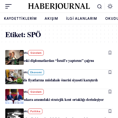
KAYDETTIKLERIM
AKIŞIM
İLGI ALANLARIM
OKUD
Etiket:
SPÖ
-
HABERJOURNAL
Gündem
Avusturyalı eski diplomatlardan “İsrail’e yaptırım” çağrısı
-
HABERJOURNAL
Ekonomi
SPÖ’nün gıda fiyatlarına müdahale önerisi siyaseti karıştırdı
-
HABERJOURNAL
Gündem
Viyana ile Ankara arasındaki stratejik kent ortaklığı derinleşiyor
-
HABERJOURNAL
Politika