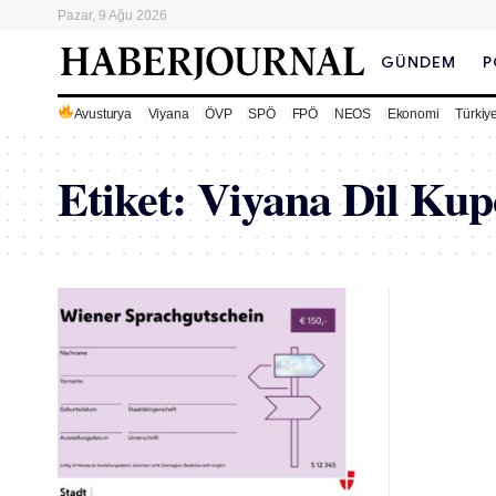
Pazar, 9 Ağu 2026
GÜNDEM
P
Avusturya
Viyana
ÖVP
SPÖ
FPÖ
NEOS
Ekonomi
Türkiy
Etiket:
Viyana Dil Ku