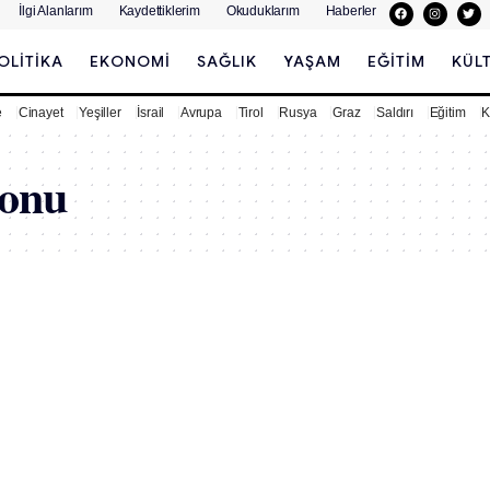
İlgi Alanlarım
Kaydettiklerim
Okuduklarım
Haberler
OLITIKA
EKONOMI
SAĞLIK
YAŞAM
EĞITIM
KÜL
e
Cinayet
Yeşiller
İsrail
Avrupa
Tirol
Rusya
Graz
Saldırı
Eğitim
K
ponu