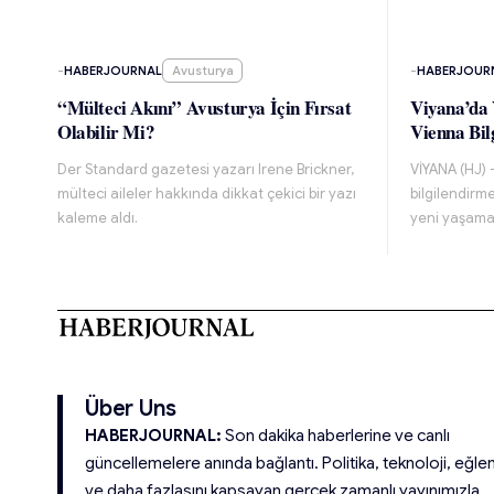
-
HABERJOURNAL
Avusturya
-
HABERJOUR
“Mülteci Akını” Avusturya İçin Fırsat
Viyana’da 
Olabilir Mi?
Vienna Bil
Der Standard gazetesi yazarı Irene Brickner,
VİYANA (HJ) -
mülteci aileler hakkında dikkat çekici bir yazı
bilgilendirm
kaleme aldı.
yeni yaşam
Über Uns
HABERJOURNAL:
Son dakika haberlerine ve canlı
güncellemelere anında bağlantı. Politika, teknoloji, eğle
ve daha fazlasını kapsayan gerçek zamanlı yayınımızla