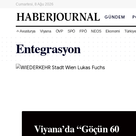
Cumartesi, 8 Ağu 2026
GÜNDEM
P
🔥
Avusturya
Viyana
ÖVP
SPÖ
FPÖ
NEOS
Ekonomi
Türkiy
Entegrasyon
Viyana’da “Göçün 60