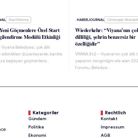
NAL
StartVienna
-
HABERJOURNAL
Christoph Wieder
Yeni Göçmenlere Özel Start
Wiederkehr: “Viyana’nın ço
gilendirme Modülü Etkinliği
dilliliği, şehrin benzersiz bir
özelliğidir”
 Viyana Belediyesi, çok dilli
e etkinlikleri düzenleyerek, kentte
VİYANA (HJ) – Viyana'nın çok dilli
aya başlayan göçmenlere…
yapısının zenginliğini ele alan 2
Forumu, Belediye…
Kategoriler
Rechtlich
Gündem
Kontakt
Politika
Impressum
nce
Ekonomi
AGB