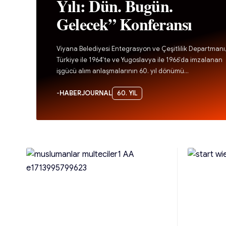
Yılı: Dün. Bugün.
Gelecek” Konferansı
Viyana Belediyesi Entegrasyon ve Çeşitlilik Departmanı
Türkiye ile 1964'te ve Yugoslavya ile 1966'da imzalanan
işgücü alım anlaşmalarının 60. yıl dönümü…
-
HABERJOURNAL
60. YIL