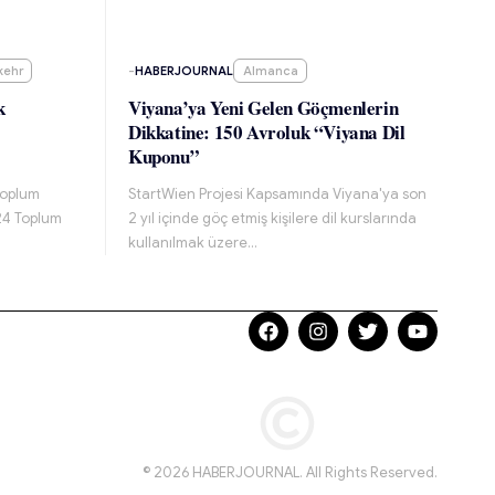
kehr
-
HABERJOURNAL
Almanca
k
Viyana’ya Yeni Gelen Göçmenlerin
Dikkatine: 150 Avroluk “Viyana Dil
Kuponu”
 toplum
StartWien Projesi Kapsamında Viyana'ya son
024 Toplum
2 yıl içinde göç etmiş kişilere dil kurslarında
kullanılmak üzere…
© 2026 HABERJOURNAL. All Rights Reserved.